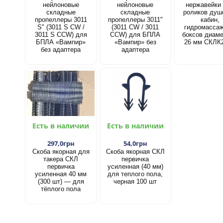
нейлоновые
нейлоновые
нержавейки
складные
складные
роликов душ
пропеллеры 3011
пропеллеры 3011"
кабин,
S" (3011 S CW /
(3011 CW / 3011
гидромасса
3011 S CCW) для
CCW) для БПЛА
боксов диам
БПЛА «Вампир»
«Вампир» без
26 мм СКЛК
без адаптера
адаптера
Есть в наличии
Есть в наличии
297,0грн
54,0грн
Скоба якорная для
Скоба якорная СКЛ
такера СКЛ
первичка
первичка
усиленная (40 мм)
усиленная 40 мм
для теплого пола,
(300 шт) — для
черная 100 шт
тёплого пола