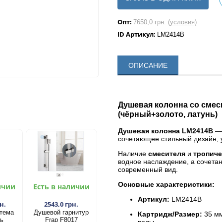
Опт:
7650,0 грн.
(условия)
ID Артикул:
LM2414B
ОПИСАНИЕ
Душевая колонна со смес
(чёрный+золото, латунь)
Душевая колонна LM2414B
— 
сочетающее стильный дизайн, 
Наличие
смесителя
и
тропиче
водное наслаждение, а сочета
современный вид.
Основные характеристики:
ичии
Есть в наличии
Артикул:
LM2414B
н.
2543,0 грн.
тема
Душевой гарнитур
Картридж/Размер:
35 мм
ть
Frap F8017