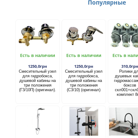
Популярные
Есть в наличии
Есть в наличии
Есть в нал
1250,0грн
1250,0грн
310,0гр
Смесительный узел
Смесительный узел
Ролики д
для гидробокса,
для гидробокса,
душевых ка
душевой кабины на
душевой кабины на
гидромасса
три положения
три положения
боксов
(Г3/10П) (оригинал).
(С3/10) (оригинал)
скл001+скл
комплект 8