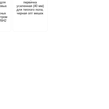
 для
первичка
евых
усиленная (40 мм)
для теплого пола,
жных
черная опт мешок
етром
26Н2