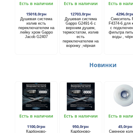
Есть в наличии
Есть в наличии
Есть в нал
15018,0грн
12703,0грн
4296,0гр
Душевая система
Душевая система
Смеситель 
излив есть
Gappo G2491-6 с
F4374-6 для 
переключателем на
верхним душем,
с подключе
лейку хром Gappo
термостатом, излив
фильтра пит
Jacob G2407
есть
воды , чёр
переключателем на
воронку ,чёрная
Новинки
Есть в наличии
Есть в наличии
Есть в нал
1100,0грн
950,0грн
45,0грн
Карбоново-
Карбоново-
Сменное кол