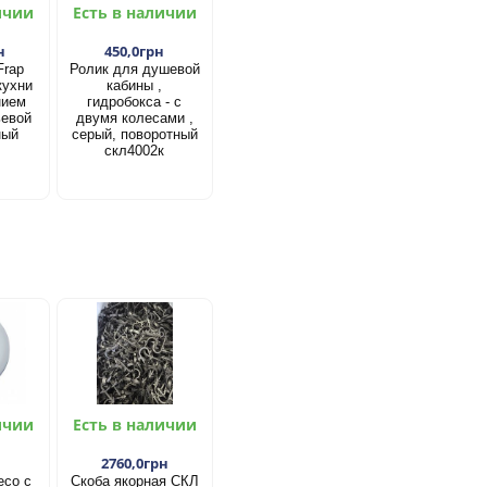
ичии
Есть в наличии
н
450,0грн
Frap
Ролик для душевой
кухни
кабины ,
нием
гидробокса - с
ьевой
двумя колесами ,
ный
серый, поворотный
скл4002к
ичии
Есть в наличии
2760,0грн
есо с
Скоба якорная СКЛ