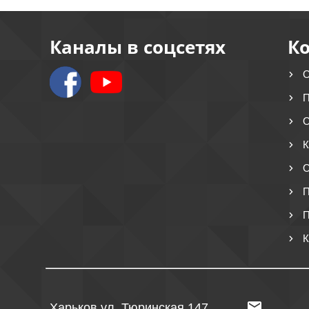
Каналы в соцсетях
К
О
П
О
К
О
П
П
К
Харьков ул. Тюринская 147