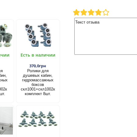
ичии
Есть в наличии
н
370,0грн
ля
Ролики для
бин,
душевых кабин,
жных
гидромассажных
боксов
002к
скл1001+скл1002к
шт.
комплект 8шт.