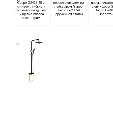
Gappo G2418-40 с
переключателем на
переключател
изливом , гибким и
лейку хром Gappo
лейку хром 
тропическим душем
Jacob G2417-9
Jacob G240
- изделия класса
(оружейная сталь)
(золото)
люкс , хром