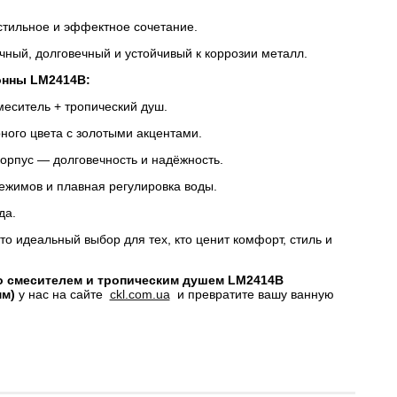
тильное и эффектное сочетание.
ный, долговечный и устойчивый к коррозии металл.
онны LM2414B:
еситель + тропический душ.
ного цвета с золотыми акцентами.
орпус — долговечность и надёжность.
жимов и плавная регулировка воды.
да.
 идеальный выбор для тех, кто ценит комфорт, стиль и
о смесителем и тропическим душем LM2414B
мм)
у нас на сайте
ckl.com.ua
и превратите вашу ванную