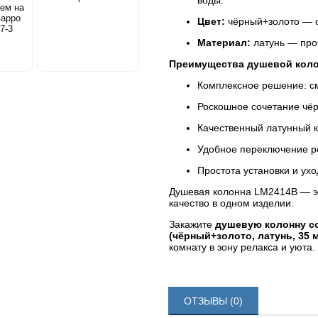
воды.
ем на
Gappo
Цвет:
чёрный+золото — с
7-3
Материал:
латунь — проч
Преимущества душевой кол
Комплексное решение: см
Роскошное сочетание чёр
Качественный латунный к
Удобное переключение ре
Простота установки и ухо
Душевая колонна LM2414B — это
качество в одном изделии.
Закажите
душевую колонну с
(чёрный+золото, латунь, 35 
комнату в зону релакса и уюта.
ОТЗЫВЫ (0)