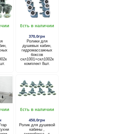
ичии
Есть в наличии
н
370,0грн
ля
Ролики для
бин,
душевых кабин,
жных
гидромассажных
боксов
002к
скл1001+скл1002к
шт.
комплект 8шт.
ичии
Есть в наличии
н
450,0грн
Frap
Ролик для душевой
кухни
кабины ,
нием
гидробокса - с