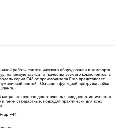
рочной работы сантехнического оборудования и комфорта
ур, напрямую зависит от качества всех его компонентов, в
Модель серии F43 от производителя Frap представляет
луминиевой лентой . Оснащен функцией прокрутки лейки
 шланга.
 метра, что вполне достаточно для среднестатистического
е и гайки стандартные, подходят практически для всех
к.
Frap F44:
ванное