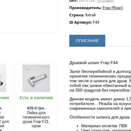
Опт:
180,0 грн.
(условия)
Производитель:
Frap (Фрап)
Страна:
Китай
ID Артикул:
F44
ОПИСАНИЕ
Душевой шланг Frap F44
Залог бесперебойной и долгос
принятия гигиенических процед
том числе и шланга для душа. 
собой пвх шланк обмотанный а
на 360 градусов без перегибов
ичии
Есть в наличии
Данная модель имеет длину 1,5
потребителя. . Резьба на конус
н.
635,0 грн.
современных смесителей и лее
т
Лейка для
Особенности шланга для душа 
ков
гигиенического
2 для
душа Frap F21,
Материал оплетки: ПВХ
ия
хром
я
Цвет покрытия: хромиро