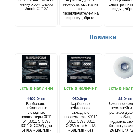
лейку хром Gappo
термостатом, излив
фильтра пит
Jacob G2407
есть
воды , чёр
переключателем на
воронку ,чёрная
Новинки
Есть в наличии
Есть в наличии
Есть в нал
1100,0грн
950,0грн
45,0грн
Карбоново-
Карбоново-
Сменное кол
нейлоновые
нейлоновые
нержавейки
складные
складные
роликов душ
пропеллеры 3011
пропеллеры 3011"
кабин,
S" (3011 S CW /
(3011 CW / 3011
гидромасса
3011 S CCW) для
CCW) для БПЛА
боксов диам
БПЛА «Вампир»
«Вампир» без
26 мм СКЛК