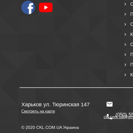
О
П
О
К
О
П
П
К
Харьков ул. Тюринская 147
Смотреть на карте
(050) 5
ckl.com.ua@gm
© 2020 CKL.COM.UA Украина