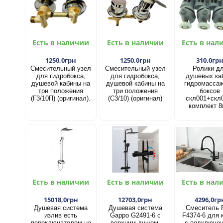
Есть в наличии
Есть в наличии
Есть в нал
1250,0грн
1250,0грн
310,0гр
Смесительный узел
Смесительный узел
Ролики д
для гидробокса,
для гидробокса,
душевых ка
душевой кабины на
душевой кабины на
гидромасса
три положения
три положения
боксов
(Г3/10П) (оригинал).
(С3/10) (оригинал)
скл001+скл
комплект 8
Есть в наличии
Есть в наличии
Есть в нал
15018,0грн
12703,0грн
4296,0гр
Душевая система
Душевая система
Смеситель 
излив есть
Gappo G2491-6 с
F4374-6 для 
переключателем на
верхним душем,
с подключе