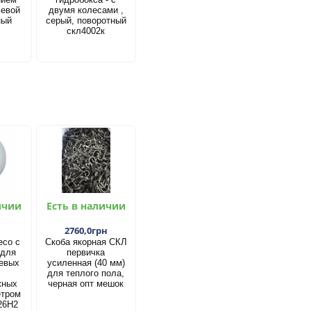
ьевой
двумя колесами ,
ный
серый, поворотный
скл4002к
ичии
Есть в наличии
2760,0грн
есо с
Скоба якорная СКЛ
 для
первичка
евых
усиленная (40 мм)
для теплого пола,
жных
черная опт мешок
етром
26Н2