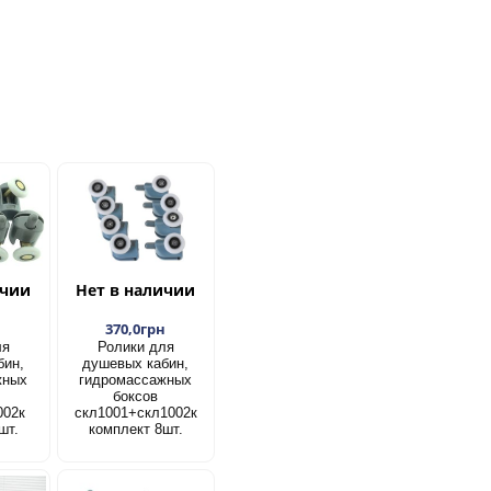
ичии
Нет в наличии
н
370,0грн
ля
Ролики для
бин,
душевых кабин,
жных
гидромассажных
боксов
002к
скл1001+скл1002к
шт.
комплект 8шт.