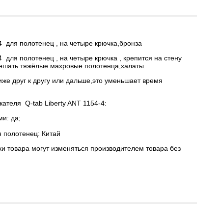
-4 для полотенец , на четыре крючка,бронза
4 для полотенец , на четыре крючка , крепится на стену
ешать тяжёлые махровые полотенца,халаты.
же друг к другу или дальше,это уменьшает время
теля Q-tab Liberty ANT 1154-4:
и: да;
 полотенец: Китай
ки товара могут изменяться производителем товара без