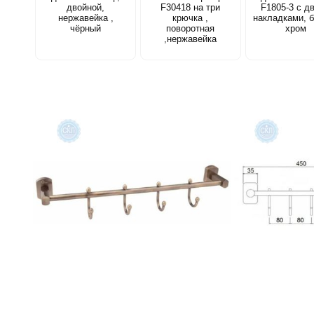
двойной,
F30418 на три
F1805-3 с д
нержавейка ,
крючка ,
накладками, 
чёрный
поворотная
хром
,нержавейка