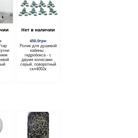
ичии
Нет в наличии
н
450,0грн
Frap
Ролик для душевой
кухни
кабины ,
нием
гидробокса - с
ьевой
двумя колесами ,
ный
серый, поворотный
скл4002к