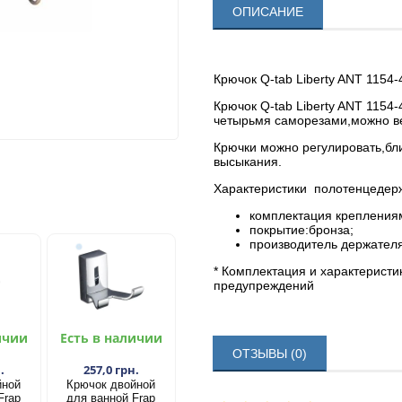
ОПИСАНИЕ
Крючок Q-tab Liberty ANT 1154
Крючок Q-tab Liberty ANT 1154-
четырьмя саморезами,можно в
Крючки можно регулировать,бли
высыкания.
Характеристики полотенцедержа
комплектация креплениям
покрытие:бронза;
производитель держателя
* Комплектация и характеристи
предупреждений
ичии
Есть в наличии
ОТЗЫВЫ (0)
.
257,0 грн.
йной
Крючок двойной
Frap
для ванной Frap