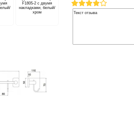
вумя
F1805-2 с двумя
белый/
накладками, белый/
хром