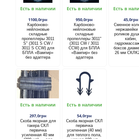
Есть в наличии
Есть в наличии
Есть в нал
1100,0грн
950,0грн
45,0грн
Карбоново-
Карбоново-
Сменное кол
нейлоновые
нейлоновые
нержавейки
складные
складные
роликов душ
пропеллеры 3011
пропеллеры 3011"
кабин,
S" (3011 S CW /
(3011 CW / 3011
гидромасса
3011 S CCW) для
CCW) для БПЛА
боксов диам
БПЛА «Вампир»
«Вампир» без
26 мм СКЛК
без адаптера
адаптера
Есть в наличии
Есть в наличии
297,0грн
54,0грн
Скоба якорная для
Скоба якорная СКЛ
такера СКЛ
первичка
первичка
усиленная (40 мм)
усиленная 40 мм
для теплого пола,