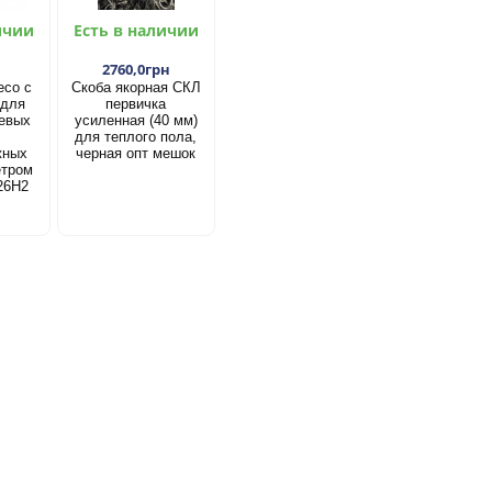
ичии
Есть в наличии
2760,0грн
есо с
Скоба якорная СКЛ
 для
первичка
евых
усиленная (40 мм)
для теплого пола,
жных
черная опт мешок
етром
26Н2