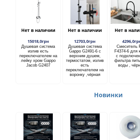
Нет в наличии
Нет в наличии
Нет в нал
15018,0грн
12703,0грн
4296,0гр
Душевая система
Душевая система
Смеситель 
излив есть
Gappo G2491-6 с
F4374-6 для 
переключателем на
верхним душем,
с подключе
лейку хром Gappo
термостатом, излив
фильтра пит
Jacob G2407
есть
воды , чёр
переключателем на
воронку ,чёрная
Новинки