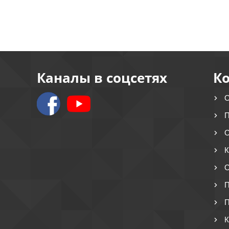
Каналы в соцсетях
К
О
П
О
К
О
П
П
К