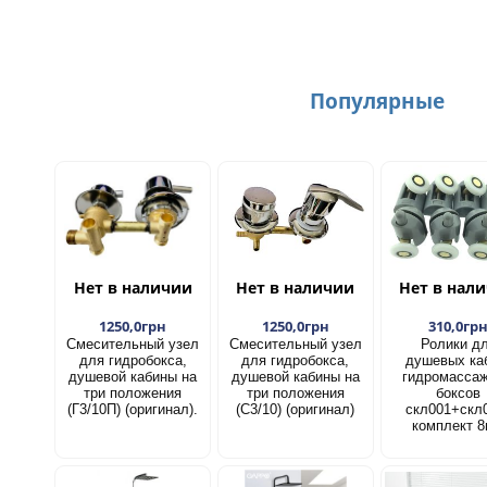
Популярные
Нет в наличии
Нет в наличии
Нет в нал
1250,0грн
1250,0грн
310,0гр
Смесительный узел
Смесительный узел
Ролики д
для гидробокса,
для гидробокса,
душевых ка
душевой кабины на
душевой кабины на
гидромасса
три положения
три положения
боксов
(Г3/10П) (оригинал).
(С3/10) (оригинал)
скл001+скл
комплект 8