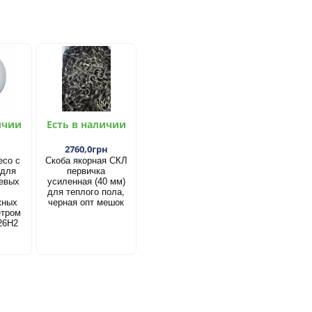
ичии
Есть в наличии
2760,0грн
есо с
Скоба якорная СКЛ
 для
первичка
евых
усиленная (40 мм)
для теплого пола,
жных
черная опт мешок
етром
26Н2