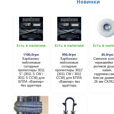
Новинки
Есть в наличии
Есть в наличии
Есть в нал
1100,0грн
950,0грн
45,0грн
Карбоново-
Карбоново-
Сменное кол
нейлоновые
нейлоновые
нержавейки
складные
складные
роликов душ
пропеллеры 3011
пропеллеры 3011"
кабин,
S" (3011 S CW /
(3011 CW / 3011
гидромасса
3011 S CCW) для
CCW) для БПЛА
боксов диам
БПЛА «Вампир»
«Вампир» без
26 мм СКЛК
без адаптера
адаптера