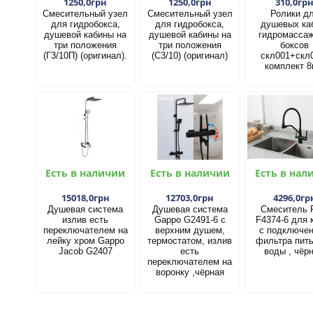
1250,0грн
1250,0грн
310,0гр
Смесительный узел
Смесительный узел
Ролики д
для гидробокса,
для гидробокса,
душевых ка
душевой кабины на
душевой кабины на
гидромасса
три положения
три положения
боксов
(Г3/10П) (оригинал).
(С3/10) (оригинал)
скл001+скл
комплект 8
Есть в наличии
Есть в наличии
Есть в нал
15018,0грн
12703,0грн
4296,0гр
Душевая система
Душевая система
Смеситель 
излив есть
Gappo G2491-6 с
F4374-6 для 
переключателем на
верхним душем,
с подключе
лейку хром Gappo
термостатом, излив
фильтра пит
Jacob G2407
есть
воды , чёр
переключателем на
воронку ,чёрная