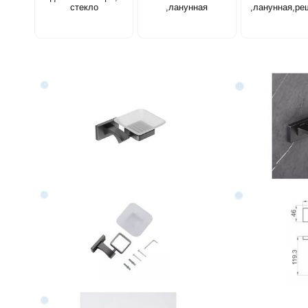
стекло
,ланунная
,ланунная,ре