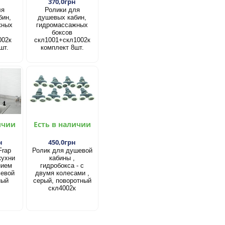
н
370,0грн
ля
Ролики для
бин,
душевых кабин,
жных
гидромассажных
боксов
002к
скл1001+скл1002к
шт.
комплект 8шт.
ичии
Есть в наличии
н
450,0грн
Frap
Ролик для душевой
кухни
кабины ,
нием
гидробокса - с
ьевой
двумя колесами ,
ный
серый, поворотный
скл4002к