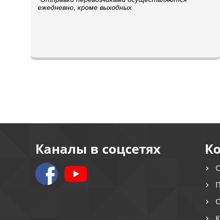
ежедневно, кроме выходных
Каналы в соцсетях
К
О
П
О
К