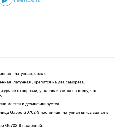
ПЕРЕЗВОНИТЕ
нная , латунная, стекло
нная ,латунная , крепится на два самореза.
зделие от корозии, устанавливается на стену, что
е.
егко моется и дезинфицируется.
ьница Gappo G0702-9 настенная ,латунная вписывается в
po G0702-9 настенной: