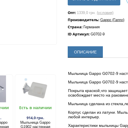
Опт:
1339,0 грн.
(условия)
Производитель:
Gappo (Гаппо)
Страна:
Германия
ID Артикул:
G0702-9
ОПИСАНИЕ
Мыльница Gappo G0702-9 насте
Мыльница Gappo G0702-9 насте
Покрыта краской,что защищает и
освобождает место на раковин
Мыльница сделана из стекла,л
ичии
Есть в наличии
Корпус сделан из латуни. Мыл
любой интерьер.
.
914,0 грн.
appo
Мыльница Gappo
Характеристики мыльницы Gap
енная
G1902 настенная