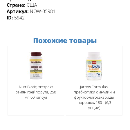
Страна:
США
Артикул:
NOW-05981
ID:
5942
Похожие товары
NutriBiotic, экстракт
Jarrow Formulas,
семян грейпфрута, 250
пребиотики с инулин и
мг, 60 капсул
фруктоолигосахариды,
порошок, 180 г (6,3
унции)