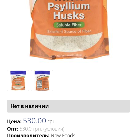
Нет в наличии
530.00
Цена:
грн
.
Опт:
530,0 грн.
(условия)
Производитель:
Now Foods