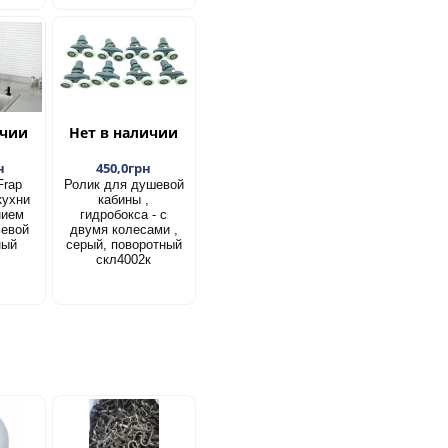
ичии
Нет в наличии
н
450,0грн
Frap
Ролик для душевой
кухни
кабины ,
нием
гидробокса - с
ьевой
двумя колесами ,
ный
серый, поворотный
скл4002к