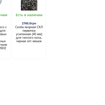
ичии
Есть в наличии
2760,0грн
есо с
Скоба якорная СКЛ
 для
первичка
евых
усиленная (40 мм)
для теплого пола,
жных
черная опт мешок
етром
26Н2