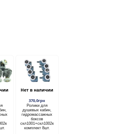
ичии
Нет в наличии
н
370,0грн
ля
Ролики для
бин,
душевых кабин,
жных
гидромассажных
боксов
002к
скл1001+скл1002к
шт.
комплект 8шт.