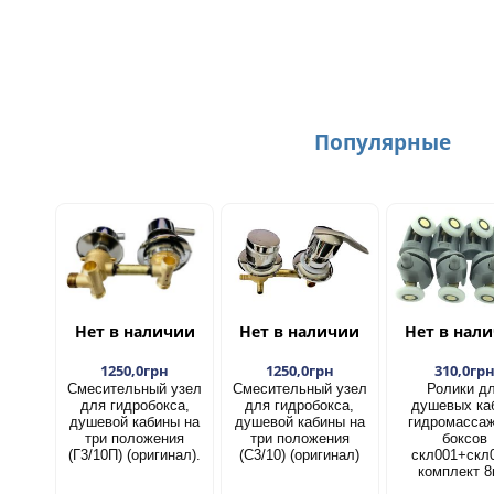
Популярные
Нет в наличии
Нет в наличии
Нет в нал
1250,0грн
1250,0грн
310,0гр
Смесительный узел
Смесительный узел
Ролики д
для гидробокса,
для гидробокса,
душевых ка
душевой кабины на
душевой кабины на
гидромасса
три положения
три положения
боксов
(Г3/10П) (оригинал).
(С3/10) (оригинал)
скл001+скл
комплект 8