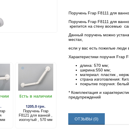
Поручень Frap F8111 для ванной
Поручень Frap F8111 для ванной
крепится на стену восемью са
Данный поручень можно устана
местах,
если у вас есть пожилые люди
Характеристики поручня Frap F
длина: 570 мм;
ширина:550 мм;
материал: пластик , нер
страна изготовления: Кит
покрытие поручня: белый 
* Комплектация и характеристи
ичии
Есть в наличии
предупреждений
.
1205,0 грн.
rap
Поручень Frap
я
F8121 для ванной ,
ОТЗЫВЫ (0)
 мм
изогнутый , 570 мм