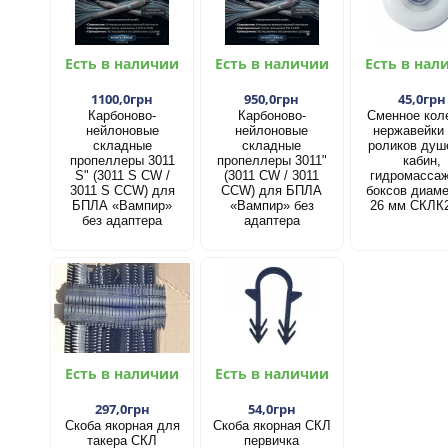
Есть в наличии
Есть в наличии
Есть в нал
1100,0грн
950,0грн
45,0грн
Карбоново-
Карбоново-
Сменное кол
нейлоновые
нейлоновые
нержавейки
складные
складные
роликов душ
пропеллеры 3011
пропеллеры 3011"
кабин,
S" (3011 S CW /
(3011 CW / 3011
гидромасса
3011 S CCW) для
CCW) для БПЛА
боксов диам
БПЛА «Вампир»
«Вампир» без
26 мм СКЛК
без адаптера
адаптера
Есть в наличии
Есть в наличии
297,0грн
54,0грн
Скоба якорная для
Скоба якорная СКЛ
такера СКЛ
первичка