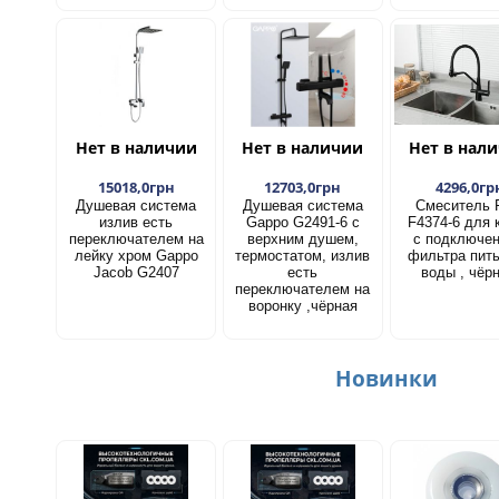
Нет в наличии
Нет в наличии
Нет в нал
15018,0грн
12703,0грн
4296,0гр
Душевая система
Душевая система
Смеситель 
излив есть
Gappo G2491-6 с
F4374-6 для 
переключателем на
верхним душем,
с подключе
лейку хром Gappo
термостатом, излив
фильтра пит
Jacob G2407
есть
воды , чёр
переключателем на
воронку ,чёрная
Новинки