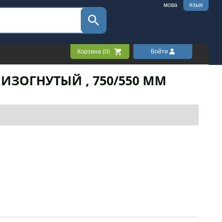
мова
язык
Корзина (
0
)
Войти
 ИЗОГНУТЫЙ , 750/550 ММ