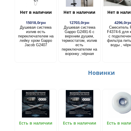
Нет в наличии
Нет в наличии
Нет в нал
15018,0грн
12703,0грн
4296,0гр
Душевая система
Душевая система
Смеситель 
излив есть
Gappo G2491-6 с
F4374-6 для 
переключателем на
верхним душем,
с подключе
лейку хром Gappo
термостатом, излив
фильтра пит
Jacob G2407
есть
воды , чёр
переключателем на
воронку ,чёрная
Новинки
Есть в наличии
Есть в наличии
Есть в нал