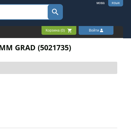
мова
язык
Корзина (
0
)
Войти
М GRAD (5021735)