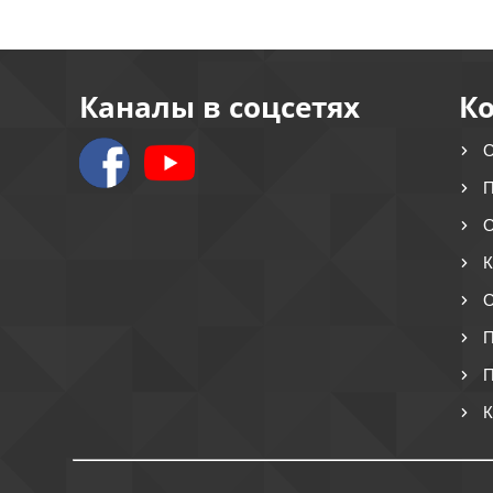
Каналы в соцсетях
К
О
П
О
К
О
П
П
К