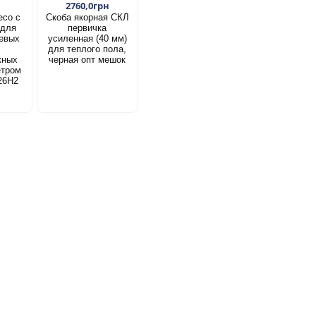
2760,0грн
есо с
Скоба якорная СКЛ
 для
первичка
евых
усиленная (40 мм)
для теплого пола,
жных
черная опт мешок
етром
26Н2