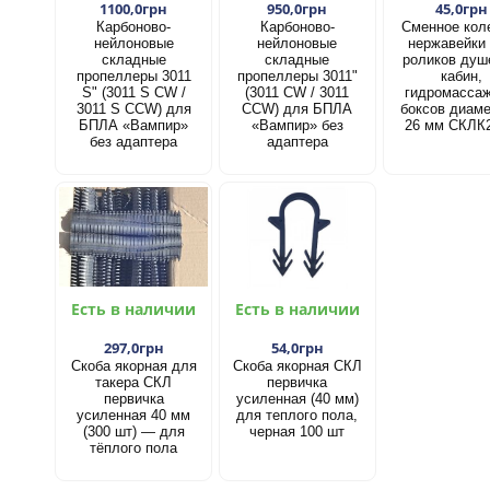
1100,0грн
950,0грн
45,0грн
Карбоново-
Карбоново-
Сменное кол
нейлоновые
нейлоновые
нержавейки
складные
складные
роликов душ
пропеллеры 3011
пропеллеры 3011"
кабин,
S" (3011 S CW /
(3011 CW / 3011
гидромасса
3011 S CCW) для
CCW) для БПЛА
боксов диам
БПЛА «Вампир»
«Вампир» без
26 мм СКЛК
без адаптера
адаптера
Есть в наличии
Есть в наличии
297,0грн
54,0грн
Скоба якорная для
Скоба якорная СКЛ
такера СКЛ
первичка
первичка
усиленная (40 мм)
усиленная 40 мм
для теплого пола,
(300 шт) — для
черная 100 шт
тёплого пола