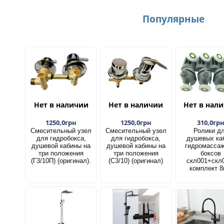
Популярные
Нет в наличии
Нет в наличии
Нет в нал
1250,0грн
1250,0грн
310,0гр
Смесительный узел
Смесительный узел
Ролики д
для гидробокса,
для гидробокса,
душевых ка
душевой кабины на
душевой кабины на
гидромасса
три положения
три положения
боксов
(Г3/10П) (оригинал).
(С3/10) (оригинал)
скл001+скл
комплект 8