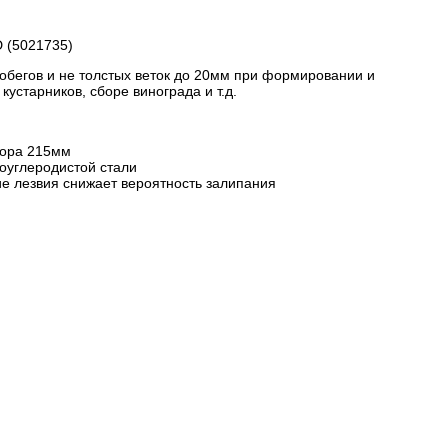
 (5021735)
обегов и не толстых веток до 20мм при формировании и
кустарников, сборе винограда и т.д.
тора 215мм
оуглеродистой стали
е лезвия снижает вероятность залипания