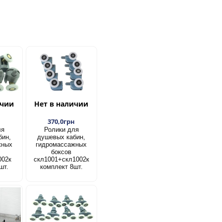
ичии
Нет в наличии
н
370,0грн
ля
Ролики для
бин,
душевых кабин,
жных
гидромассажных
боксов
002к
скл1001+скл1002к
шт.
комплект 8шт.