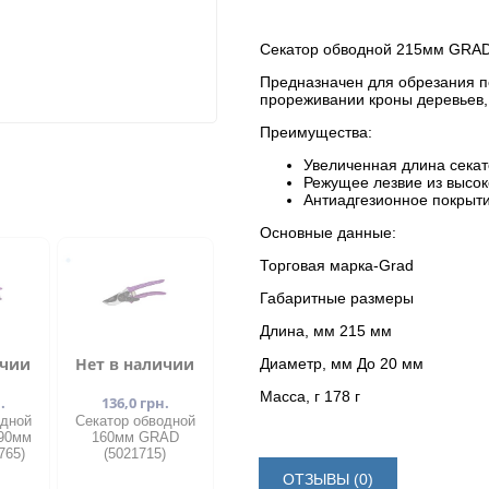
Секатор обводной 215мм GRAD
Предназначен для обрезания п
прореживании кроны деревьев, 
Преимущества:
Увеличенная длина сека
Режущее лезвие из высок
Антиадгезионное покрыти
Основные данные:
Торговая марка-Grad
Габаритные размеры
Длина, мм 215 мм
ичии
Нет в наличии
Диаметр, мм До 20 мм
Масса, г 178 г
.
136,0 грн.
одной
​Секатор обводной
190мм
160мм GRAD
765)
(5021715)
ОТЗЫВЫ (0)