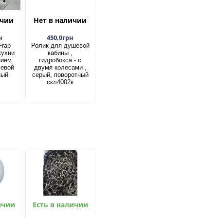
ичии
Нет в наличии
н
450,0грн
Frap
Ролик для душевой
кухни
кабины ,
нием
гидробокса - с
ьевой
двумя колесами ,
ный
серый, поворотный
скл4002к
ичии
Есть в наличии