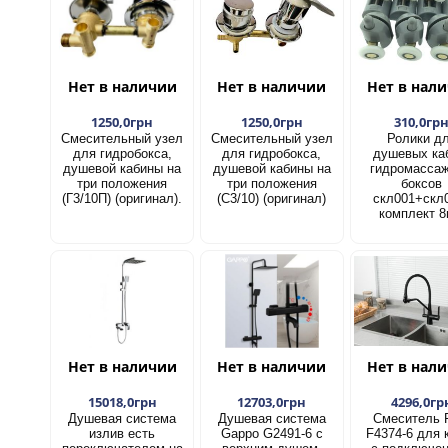
Нет в наличии
Нет в наличии
Нет в нал
1250,0грн
1250,0грн
310,0гр
Смесительный узел
Смесительный узел
Ролики д
для гидробокса,
для гидробокса,
душевых ка
душевой кабины на
душевой кабины на
гидромасса
три положения
три положения
боксов
(Г3/10П) (оригинал).
(С3/10) (оригинал)
скл001+скл
комплект 8
Нет в наличии
Нет в наличии
Нет в нал
15018,0грн
12703,0грн
4296,0гр
Душевая система
Душевая система
Смеситель 
излив есть
Gappo G2491-6 с
F4374-6 для 