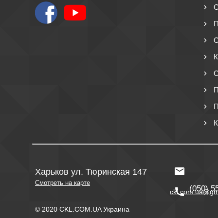
О
П
О
К
О
П
П
К
Харьков ул. Тюринская 147
Смотреть на карте
(050) 5
ckl.com.ua@gm
© 2020 CKL.COM.UA Украина