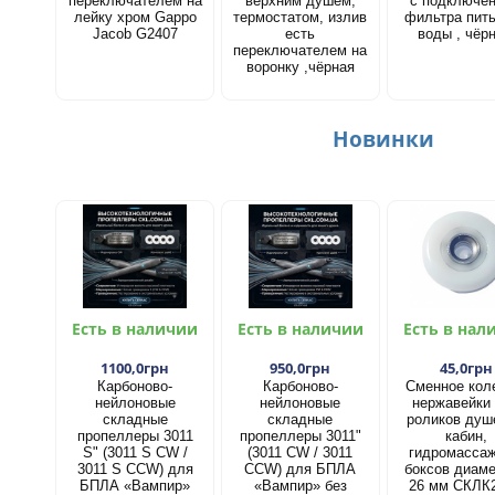
переключателем на
верхним душем,
с подключе
лейку хром Gappo
термостатом, излив
фильтра пит
Jacob G2407
есть
воды , чёр
переключателем на
воронку ,чёрная
Новинки
Есть в наличии
Есть в наличии
Есть в нал
1100,0грн
950,0грн
45,0грн
Карбоново-
Карбоново-
Сменное кол
нейлоновые
нейлоновые
нержавейки
складные
складные
роликов душ
пропеллеры 3011
пропеллеры 3011"
кабин,
S" (3011 S CW /
(3011 CW / 3011
гидромасса
3011 S CCW) для
CCW) для БПЛА
боксов диам
БПЛА «Вампир»
«Вампир» без
26 мм СКЛК