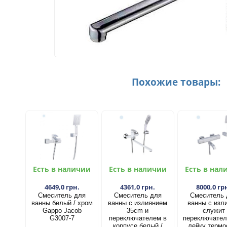
Похожие товары:
Есть в наличии
Есть в наличии
Есть в нал
4649,0 грн.
4361,0 грн.
8000,0 гр
Смеситель для
Смеситель для
Смеситель 
ванны белый / хром
ванны с излиянием
ванны с изл
Gappo Jacob
35cm и
служит
G3007-7
переключателем в
переключател
корпусе белый /
лейку термо