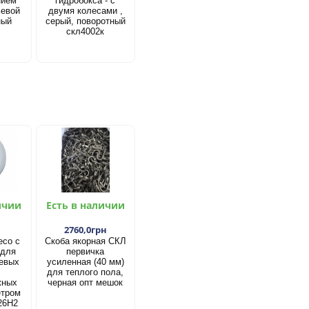
нием
гидробокса - с
ьевой
двумя колесами ,
ный
серый, поворотный
скл4002к
ичии
Есть в наличии
2760,0грн
есо с
Скоба якорная СКЛ
 для
первичка
евых
усиленная (40 мм)
для теплого пола,
жных
черная опт мешок
етром
26Н2