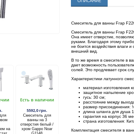
ОПИСАНИЕ
Смеситель для ванны Frap F22
Смеситель для ванны Frap F22
Она имеет отверстие, позвол
руками. Благодаря этому прибо
не боится воздействия влаги и
внешний вид.
В то же время в смесителе в в
дает возможность пользователю
солей. Это продлевает срок сл
Характеристики латунного смес
материал изготовления ко
защитное напыление хро
гусь: 30 см;
ичии
Есть в наличии
расстояние между выход
размер присоединения: 
н.
5592,0 грн.
длина шланга для душа 1
для
Смеситель для
гарантия на корпус 36 м
ивом
ванны на 3
страна изготовления: Кит
отверстия белый /
ем на
хром Gappo Noar
Комплектация смесителя в ван
стат
G1148