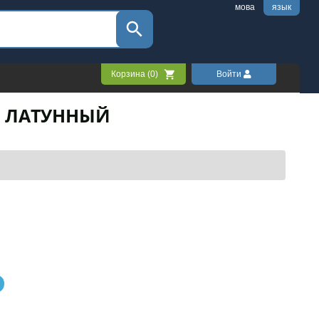
мова
язык
Корзина (
0
)
Войти
7 ЛАТУННЫЙ