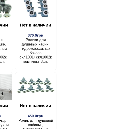
ичии
Нет в наличии
н
370,0грн
ля
Ролики для
бин,
душевых кабин,
жных
гидромассажных
боксов
002к
скл1001+скл1002к
шт.
комплект 8шт.
ичии
Нет в наличии
н
450,0грн
Frap
Ролик для душевой
кухни
кабины ,