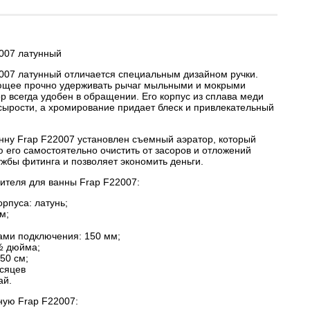
007 латунный
007 латунный отличается специальным дизайном ручки.
яющее прочно удерживать рычаг мыльными и мокрыми
р всегда удобен в обращении. Его корпус из сплава меди
 сырости, а хромирование придает блеск и привлекательный
анну Frap F22007 установлен съемный аэратор, который
 его самостоятельно очистить от засоров и отложений
ужбы фитинга и позволяет экономить деньги.
ителя для ванны Frap F22007:
рпуса: латунь;
м;
ами подключения: 150 мм;
½ дюйма;
50 см;
есяцев
ай.
ную Frap F22007: