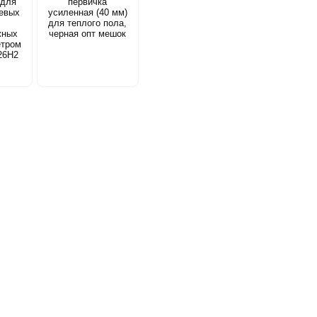
 для
первичка
евых
усиленная (40 мм)
для теплого пола,
жных
черная опт мешок
етром
26Н2