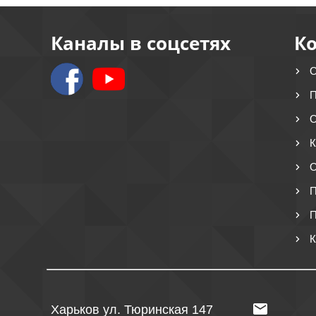
Каналы в соцсетях
К
О
П
О
К
О
П
П
К
Харьков ул. Тюринская 147