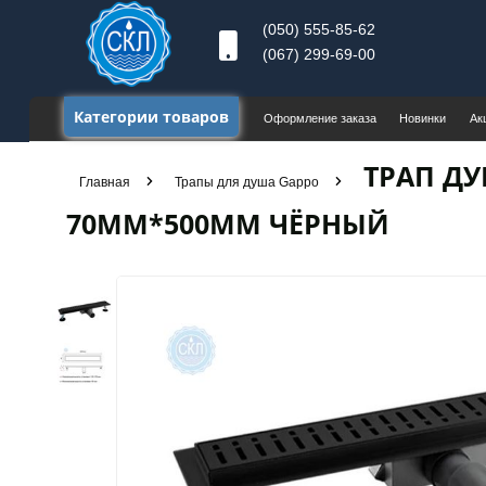
(050) 555-85-62
(067) 299-69-00
Категории товаров
Оформление заказа
Новинки
Ак
ТРАП ДУ
Главная
Трапы для душа Gappo
70ММ*500ММ ЧЁРНЫЙ