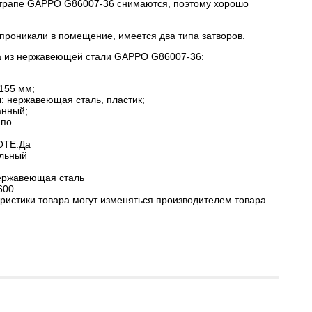
 трапе GAPPO G86007-36 снимаются, поэтому хорошо
проникали в помещение, имеется два типа затворов.
а из нержавеющей стали GAPPO G86007-36:
155 мм;
 нержавеющая сталь, пластик;
анный;
ппо
ТЕ:Да
льный
ржавеющая сталь
600
еристики товара могут изменяться производителем товара