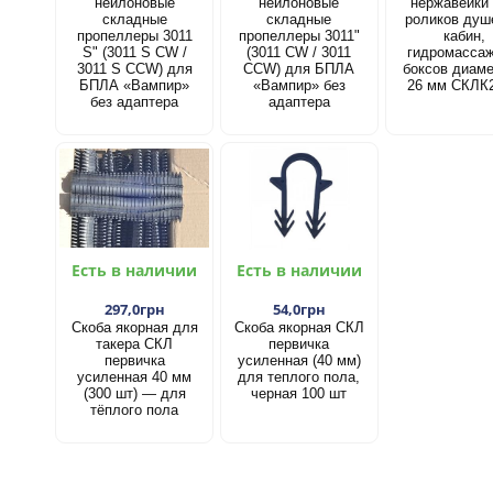
нейлоновые
нейлоновые
нержавейки
складные
складные
роликов душ
пропеллеры 3011
пропеллеры 3011"
кабин,
S" (3011 S CW /
(3011 CW / 3011
гидромасса
3011 S CCW) для
CCW) для БПЛА
боксов диам
БПЛА «Вампир»
«Вампир» без
26 мм СКЛК
без адаптера
адаптера
Есть в наличии
Есть в наличии
297,0грн
54,0грн
Скоба якорная для
Скоба якорная СКЛ
такера СКЛ
первичка
первичка
усиленная (40 мм)
усиленная 40 мм
для теплого пола,
(300 шт) — для
черная 100 шт
тёплого пола