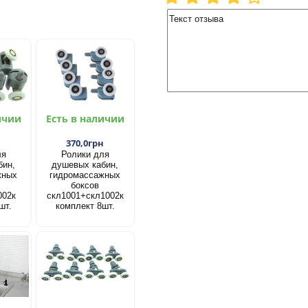
ичии
Есть в наличии
н
370,0грн
ля
Ролики для
бин,
душевых кабин,
жных
гидромассажных
боксов
002к
скл1001+скл1002к
шт.
комплект 8шт.