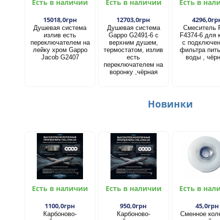
Есть в наличии
Есть в наличии
Есть в нал
15018,0грн
12703,0грн
4296,0гр
Душевая система
Душевая система
Смеситель 
излив есть
Gappo G2491-6 с
F4374-6 для 
переключателем на
верхним душем,
с подключе
лейку хром Gappo
термостатом, излив
фильтра пит
Jacob G2407
есть
воды , чёр
переключателем на
воронку ,чёрная
Новинки
Есть в наличии
Есть в наличии
Есть в нал
1100,0грн
950,0грн
45,0грн
Карбоново-
Карбоново-
Сменное кол