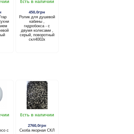
ичии
Есть в наличии
н
450,0грн
Frap
Ролик для душевой
кухни
кабины ,
нием
гидробокса - с
ьевой
двумя колесами ,
ный
серый, поворотный
скл4002к
ичии
Есть в наличии
2760,0грн
есо с
Скоба якорная СКЛ