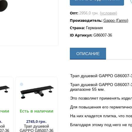
Опт:
2956,0 грн.
(условия)
Производитель:
Gappo (Гаппо)
Страна:
Германия
ID Артикул:
G86007-36
ОПИСАНИЕ
Трап душевой GAPPO G86007-3
Трап душевой GAPPO G86007-36
диапазоне 55 мм.
Это позволяет применять изде
Для повышения его герметично
ичии
Есть в наличии
На них кладется плитка, что п
н.
2745,0 грн.
Благодаря этому под него не п
вой
Трап душевой
07-36
GAPPO G85007-36