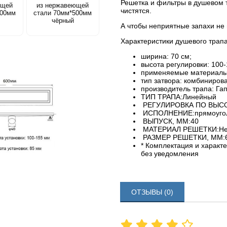
Решетка и фильтры в душевом
ющей
из нержавеющей
чистятся.
700мм
стали 70мм*500мм
чёрный
А чтобы неприятные запахи не 
Характеристики душевого трап
ширина: 70 см;
высота регулировки: 100-
применяемые материалы:
тип затвора: комбиниров
производитель трапа: Га
ТИП ТРАПА:Линейный
РЕГУЛИРОВКА ПО ВЫСО
ИСПОЛНЕНИЕ:прямоуго
ВЫПУСК, ММ:40
МАТЕРИАЛ РЕШЕТКИ:Не
РАЗМЕР РЕШЕТКИ, ММ:
* Комплектация и характ
без уведомления
ОТЗЫВЫ (0)