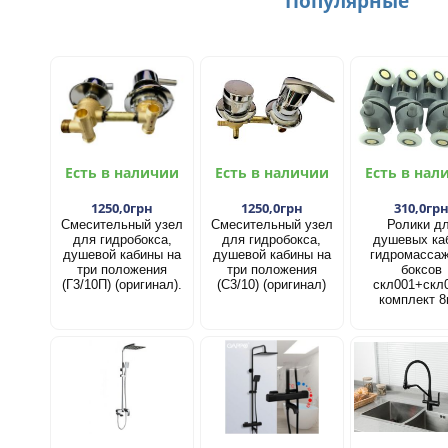
Популярные
Есть в наличии
Есть в наличии
Есть в нал
1250,0грн
1250,0грн
310,0гр
Смесительный узел
Смесительный узел
Ролики д
для гидробокса,
для гидробокса,
душевых ка
душевой кабины на
душевой кабины на
гидромасса
три положения
три положения
боксов
(Г3/10П) (оригинал).
(С3/10) (оригинал)
скл001+скл
комплект 8