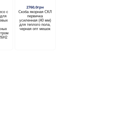
2760,0грн
есо с
Скоба якорная СКЛ
 для
первичка
евых
усиленная (40 мм)
для теплого пола,
жных
черная опт мешок
етром
26Н2