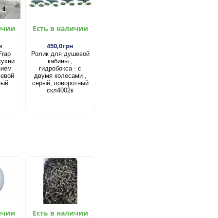
ичии
Есть в наличии
н
450,0грн
Frap
Ролик для душевой
кухни
кабины ,
нием
гидробокса - с
ьевой
двумя колесами ,
ный
серый, поворотный
скл4002к
ичии
Есть в наличии