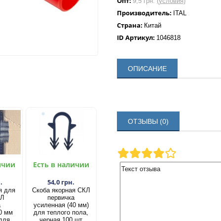
Опт:
9,5 грн.
(условия)
Производитель:
ITAL
Страна:
Китай
ID Артикул:
1046818
ОПИСАНИЕ
ОТЗЫВЫ (0)
ичии
Есть в наличии
.
54,0 грн.
я для
Скоба якорная СКЛ
КЛ
первичка
а
усиленная (40 мм)
0 мм
для теплого пола,
 для
черная 100 шт