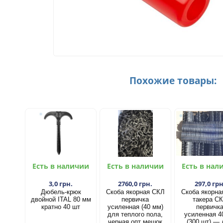
Похожие товары:
Есть в наличии
Есть в наличии
Есть в нал
3,0 грн.
2760,0 грн.
297,0 грн
Дюбель-крюк
Скоба якорная СКЛ
Скоба якорна
двойной ITAL 80 мм
первичка
такера С
кратно 40 шт
усиленная (40 мм)
первичк
для теплого пола,
усиленная 4
черная опт мешок
(300 шт) —