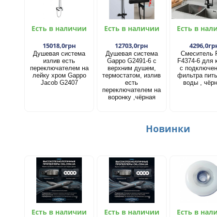
Есть в наличии
Есть в наличии
Есть в нал
15018,0грн
12703,0грн
4296,0гр
Душевая система
Душевая система
Смеситель 
излив есть
Gappo G2491-6 с
F4374-6 для 
переключателем на
верхним душем,
с подключе
лейку хром Gappo
термостатом, излив
фильтра пит
Jacob G2407
есть
воды , чёр
переключателем на
воронку ,чёрная
Новинки
Есть в наличии
Есть в наличии
Есть в нал