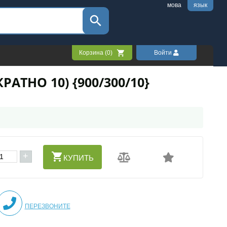
мова
язык
Корзина (
0
)
Войти
АТНО 10) {900/300/10}
+
КУПИТЬ
ПЕРЕЗВОНИТЕ