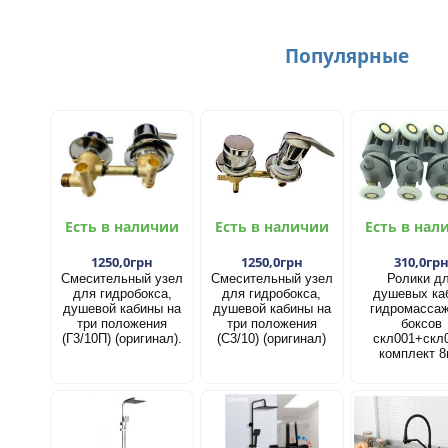
Популярные
Есть в наличии
Есть в наличии
Есть в нал
1250,0грн
1250,0грн
310,0гр
Смесительный узел
Смесительный узел
Ролики д
для гидробокса,
для гидробокса,
душевых ка
душевой кабины на
душевой кабины на
гидромасса
три положения
три положения
боксов
(Г3/10П) (оригинал).
(С3/10) (оригинал)
скл001+скл
комплект 8