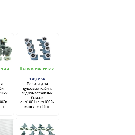
ичии
Есть в наличии
н
370,0грн
ля
Ролики для
бин,
душевых кабин,
жных
гидромассажных
боксов
002к
скл1001+скл1002к
шт.
комплект 8шт.