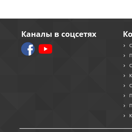
Каналы в соцсетях
К
О
П
О
К
О
П
П
К