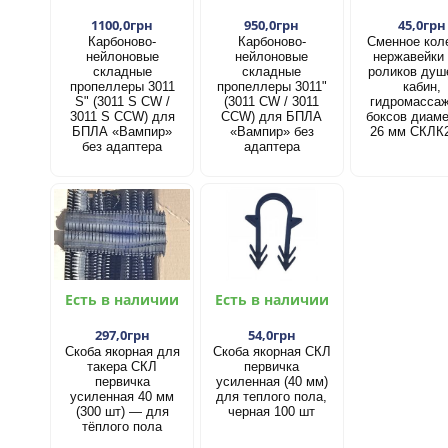
1100,0грн
950,0грн
45,0грн
Карбоново-
Карбоново-
Сменное кол
нейлоновые
нейлоновые
нержавейки
складные
складные
роликов душ
пропеллеры 3011
пропеллеры 3011"
кабин,
S" (3011 S CW /
(3011 CW / 3011
гидромасса
3011 S CCW) для
CCW) для БПЛА
боксов диам
БПЛА «Вампир»
«Вампир» без
26 мм СКЛК
без адаптера
адаптера
Есть в наличии
Есть в наличии
297,0грн
54,0грн
Скоба якорная для
Скоба якорная СКЛ
такера СКЛ
первичка
первичка
усиленная (40 мм)
усиленная 40 мм
для теплого пола,
(300 шт) — для
черная 100 шт
тёплого пола