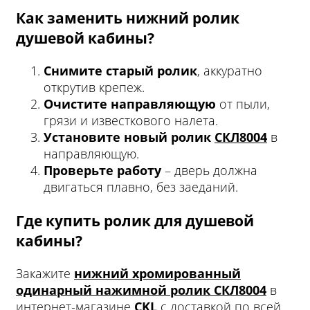
Как заменить нижний ролик
душевой кабины?
Снимите старый ролик
, аккуратно
открутив крепеж.
Очистите направляющую
от пыли,
грязи и известкового налета.
Установите новый ролик
СКЛ8004
в
направляющую.
Проверьте работу
– дверь должна
двигаться плавно, без заеданий.
Где купить ролик для душевой
кабины?
Закажите
нижний хромированный
одинарный нажимной ролик СКЛ8004
в
интернет-магазине
CKL
с доставкой по всей