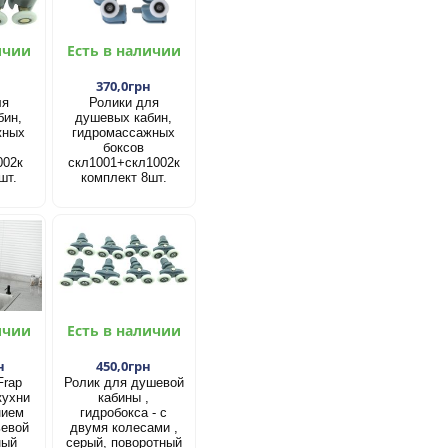
ичии
Есть в наличии
н
370,0грн
ля
Ролики для
бин,
душевых кабин,
жных
гидромассажных
боксов
002к
скл1001+скл1002к
шт.
комплект 8шт.
ичии
Есть в наличии
н
450,0грн
Frap
Ролик для душевой
кухни
кабины ,
нием
гидробокса - с
ьевой
двумя колесами ,
ный
серый, поворотный