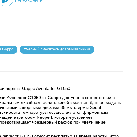
ПЕРЕЗВОНИТЕ
а Gappo
#Черный смеситель для умывальника
кой черный Gappo Aventador G1050
и Aventador G1050 от Gappo доступен в соответствии с
иальным дизайном, если таковой имеется. Данная модель
ическими запорными дисками 35 мм фирмы Sedal.
егулировка температуры осуществляется фирменным
нащен аэратором Neoperl, который устраняет
е предотвращает чрезмерный расход при увеличение
ventador G1050 относит бесплатно за время работы, чтоб