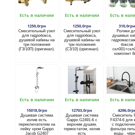
Есть в наличии
Есть в наличии
Есть в нал
1250,0грн
1250,0грн
310,0гр
Смесительный узел
Смесительный узел
Ролики д
для гидробокса,
для гидробокса,
душевых ка
душевой кабины на
душевой кабины на
гидромасса
три положения
три положения
боксов
(Г3/10П) (оригинал).
(С3/10) (оригинал)
скл001+скл
комплект 8
Есть в наличии
Есть в наличии
Есть в нал
15018,0грн
12703,0грн
4296,0гр
Душевая система
Душевая система
Смеситель 
излив есть
Gappo G2491-6 с
F4374-6 для 
переключателем на
верхним душем,
с подключе
лейку хром Gappo
термостатом, излив
фильтра пит
Jacob G2407
есть
воды , чёр