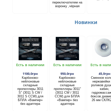
переключателем на
воронку ,чёрная
Новинки
Есть в наличии
Есть в наличии
Есть в нал
1100,0грн
950,0грн
45,0грн
Карбоново-
Карбоново-
Сменное кол
нейлоновые
нейлоновые
нержавейки
складные
складные
роликов душ
пропеллеры 3011
пропеллеры 3011"
кабин,
S" (3011 S CW /
(3011 CW / 3011
гидромасса
3011 S CCW) для
CCW) для БПЛА
боксов диам
БПЛА «Вампир»
«Вампир» без
26 мм СКЛК
без адаптера
адаптера