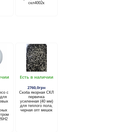
скл4002к
ичии
Есть в наличии
2760,0грн
есо с
Скоба якорная СКЛ
 для
первичка
евых
усиленная (40 мм)
для теплого пола,
жных
черная опт мешок
етром
26Н2