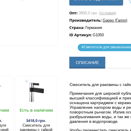
Опт:
3800,0 грн.
(условия)
Производитель:
Gappo (Гаппо)
Страна:
Германия
ID Артикул:
G1050
#Смесители для умывальник
ОПИСАНИЕ
Смеситель для раковины с гай
Примечания для широкой публик
высшей классификацией и прем
оснащена картриджем с керам
Управление напором воды и р
ичии
Есть в наличии
поворотным рычагом. Излив ос
разбрызгивания воды, и так ж
н.
3418,0 грн.
давления в водопроводе.
для
Смеситель для
сокий
раковины с гайкой
Чтобы переместить смеситель A