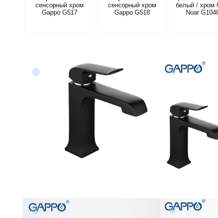
сенсорный хром
сенсорный хром
белый / хром
Gappo G517
Gappo G518
Noar G104