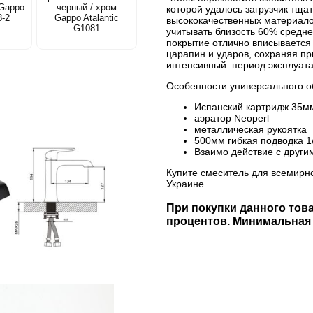
 Gappo
черный / хром
которой удалось загрузчик тщ
8-2
Gappo Atalantic
высококачественных материалов
G1081
учитывать близость 60% средней
покрытие отлично вписывается 
царапин и ударов, сохраняя пр
интенсивный период эксплуата
Особенности универсального о
Испанский картридж 35м
аэратор Neoperl
металлическая рукоятка
500мм гибкая подводка 1
Взаимо действие с друг
Купите смеситель для всемирн
Украине.
При покупки данного това
процентов. Минимальная п