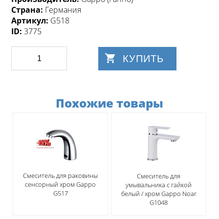
Страна:
Германия
Артикул:
G518
ID:
3775
КУПИТЬ
Похожие товары
Смеситель для раковины
Смеситель для
сенсорный хром Gappo
умывальника с гайкой
G517
белый / хром Gappo Noar
G1048