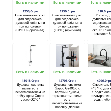
Есть в наличии
Есть в наличии
Есть в нал
1250,0грн
1250,0грн
310,0гр
Смесительный узел
Смесительный узел
Ролики д
для гидробокса,
для гидробокса,
душевых ка
душевой кабины на
душевой кабины на
гидромасса
три положения
три положения
боксов
(Г3/10П) (оригинал).
(С3/10) (оригинал)
скл001+скл
комплект 8
Есть в наличии
Есть в наличии
Есть в нал
15018,0грн
12703,0грн
4296,0гр
Душевая система
Душевая система
Смеситель 
излив есть
Gappo G2491-6 с
F4374-6 для 
переключателем на
верхним душем,
с подключе
лейку хром Gappo
термостатом, излив
фильтра пит
Jacob G2407
есть
воды , чёр
переключателем на
воронку ,чёрная