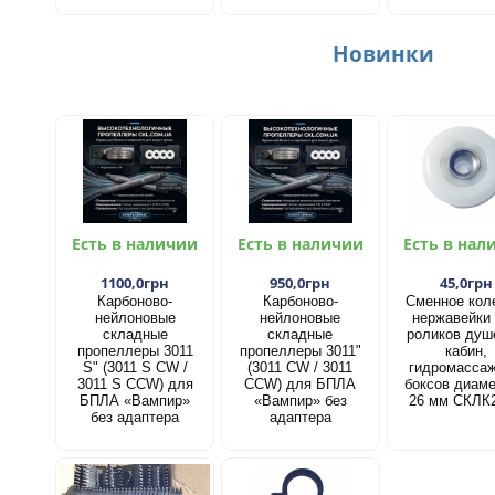
Новинки
Есть в наличии
Есть в наличии
Есть в нал
1100,0грн
950,0грн
45,0грн
Карбоново-
Карбоново-
Сменное кол
нейлоновые
нейлоновые
нержавейки
складные
складные
роликов душ
пропеллеры 3011
пропеллеры 3011"
кабин,
S" (3011 S CW /
(3011 CW / 3011
гидромасса
3011 S CCW) для
CCW) для БПЛА
боксов диам
БПЛА «Вампир»
«Вампир» без
26 мм СКЛК
без адаптера
адаптера