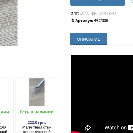
Опт:
167,0 грн.
(условия)
ID Артикул:
ФС2006
ОПИСАНИЕ
ичии
Есть в наличии
.
222,0 грн.
 для
Магнитный стык
овой
двери душевой