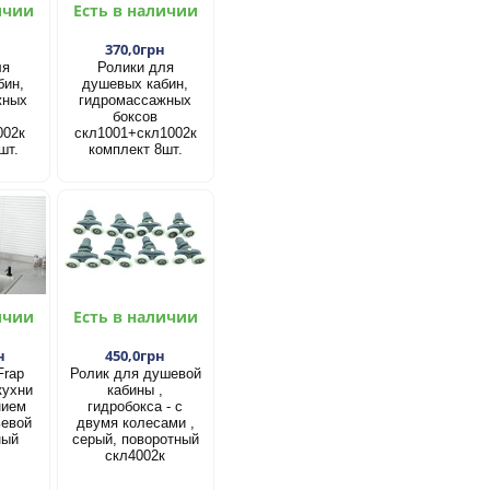
ичии
Есть в наличии
н
370,0грн
ля
Ролики для
бин,
душевых кабин,
жных
гидромассажных
боксов
002к
скл1001+скл1002к
шт.
комплект 8шт.
ичии
Есть в наличии
н
450,0грн
Frap
Ролик для душевой
кухни
кабины ,
нием
гидробокса - с
ьевой
двумя колесами ,
ный
серый, поворотный
скл4002к