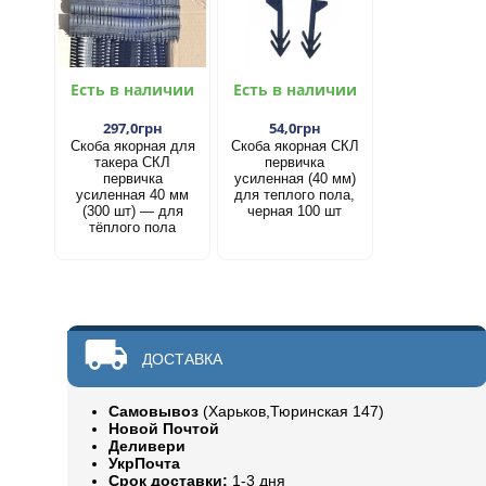
Есть в наличии
Есть в наличии
297,0грн
54,0грн
Скоба якорная для
Скоба якорная СКЛ
такера СКЛ
первичка
первичка
усиленная (40 мм)
усиленная 40 мм
для теплого пола,
(300 шт) — для
черная 100 шт
тёплого пола
ДОСТАВКА
Самовывоз
(Харьков,Тюринская 147)
Новой Почтой
Деливери
УкрПочта
Срок доставки:
1-3 дня