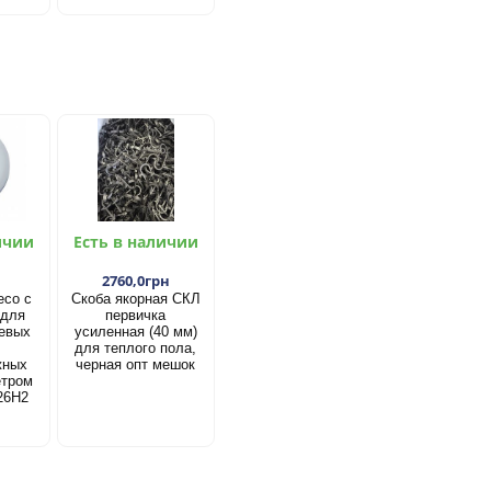
ичии
Есть в наличии
2760,0грн
есо с
Скоба якорная СКЛ
 для
первичка
евых
усиленная (40 мм)
для теплого пола,
жных
черная опт мешок
етром
26Н2