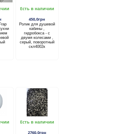
ичии
Есть в наличии
н
450,0грн
Frap
Ролик для душевой
кухни
кабины ,
нием
гидробокса - с
ьевой
двумя колесами ,
ный
серый, поворотный
скл4002к
ичии
Есть в наличии
2760,0грн