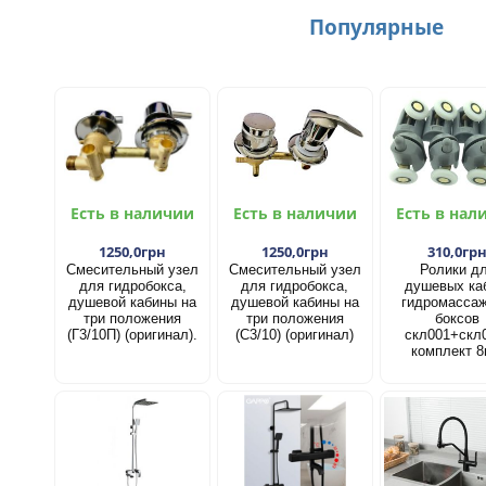
Популярные
Есть в наличии
Есть в наличии
Есть в нал
1250,0грн
1250,0грн
310,0гр
Смесительный узел
Смесительный узел
Ролики д
для гидробокса,
для гидробокса,
душевых ка
душевой кабины на
душевой кабины на
гидромасса
три положения
три положения
боксов
(Г3/10П) (оригинал).
(С3/10) (оригинал)
скл001+скл
комплект 8