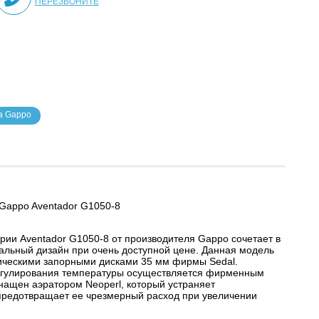
ПЕРЕЗВОНИТЕ
а Gappo
Gappo Aventador G1050-8
рии Aventador G1050-8 от производителя Gappo сочетает в
альный дизайн при очень доступной цене. Данная модель
ическими запорными дисками 35 мм фирмы Sedal.
егулирования температуры осуществляется фирменным
нащен аэратором Neoperl, который устраняет
 предотвращает ее чрезмерный расход при увеличении