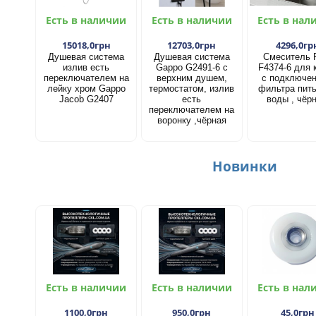
Есть в наличии
Есть в наличии
Есть в нал
15018,0грн
12703,0грн
4296,0гр
Душевая система
Душевая система
Смеситель 
излив есть
Gappo G2491-6 с
F4374-6 для 
переключателем на
верхним душем,
с подключе
лейку хром Gappo
термостатом, излив
фильтра пит
Jacob G2407
есть
воды , чёр
переключателем на
воронку ,чёрная
Новинки
Есть в наличии
Есть в наличии
Есть в нал
1100,0грн
950,0грн
45,0грн