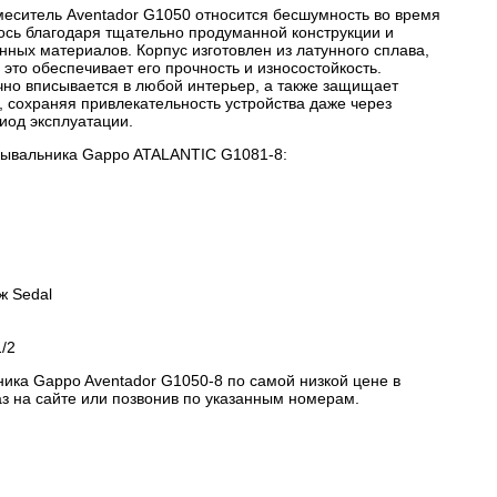
еситель Aventador G1050 относится бесшумность во время
ось благодаря тщательно продуманной конструкции и
ных материалов. Корпус изготовлен из латунного сплава,
это обеспечивает его прочность и износостойкость.
но вписывается в любой интерьер, а также защищает
, сохраняя привлекательность устройства даже через
иод эксплуатации.
мывальника Gappo ATALANTIC G1081-8:
ж Sedal
/2
ика Gappo Aventador G1050-8 по самой низкой цене в
з на сайте или позвонив по указанным номерам.