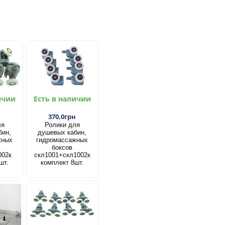
ичии
Есть в наличии
н
370,0грн
ля
Ролики для
бин,
душевых кабин,
жных
гидромассажных
боксов
002к
скл1001+скл1002к
шт.
комплект 8шт.