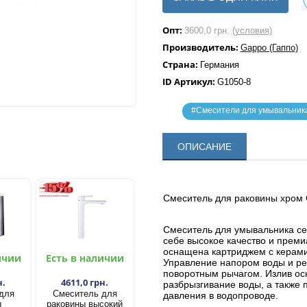
Опт:
3600,0 грн.
(условия)
Производитель:
Gappo (Гаппо)
Страна:
Германия
ID Артикул:
G1050-8
#Смесители для умывальник
ОПИСАНИЕ
Смеситель для раковины хром 
Смеситель для умывальника се
себе высокое качество и преми
оснащена картриджем с керам
ичии
Есть в наличии
Управление напором воды и р
поворотным рычагом. Излив ос
н.
4611,0 грн.
разбрызгивание воды, а также
для
Смеситель для
давления в водопроводе.
ы
раковины высокий