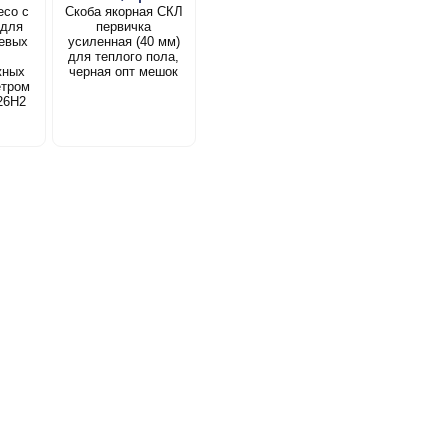
есо с
Скоба якорная СКЛ
 для
первичка
евых
усиленная (40 мм)
для теплого пола,
жных
черная опт мешок
етром
26Н2