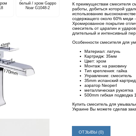
хром
белый / хром Gappo
К преимуществам смесителя см
18
Noar G1048-2
работы, добиться которой удал
использованию высококачествен
содержащего около 60% меди - 
Хромированное покрытие отлич
смеситель от царапин и ударов
длительный и интенсивный пер
Особенности смесителя для у
Материал: латунь
Картридж: 35мм
Цвет: хром
Монтаж: на раковину
Тип крепления: гайка
Управление: смеситель
35mm испанский картрид
аэратор Neoperl
металлическая рукоятка
500mm гибкая подводка 1
Купить смеситель для умывальн
Украине Вы можете сделав зака
ОТЗЫВЫ (0)