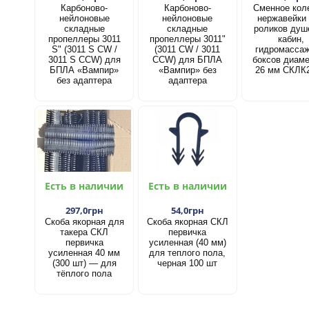
Карбоново-
Карбоново-
Сменное кол
нейлоновые
нейлоновые
нержавейки
складные
складные
роликов душ
пропеллеры 3011
пропеллеры 3011"
кабин,
S" (3011 S CW /
(3011 CW / 3011
гидромасса
3011 S CCW) для
CCW) для БПЛА
боксов диам
БПЛА «Вампир»
«Вампир» без
26 мм СКЛК
без адаптера
адаптера
Есть в наличии
Есть в наличии
297,0грн
54,0грн
Скоба якорная для
Скоба якорная СКЛ
такера СКЛ
первичка
первичка
усиленная (40 мм)
усиленная 40 мм
для теплого пола,
(300 шт) — для
черная 100 шт
тёплого пола