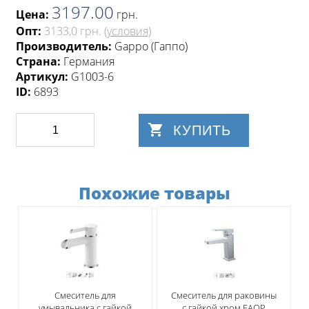
3197.00
Цена:
грн
.
Опт:
3133,0 грн.
(условия)
Производитель:
Gappo (Гаппо)
Страна:
Германия
Артикул:
G1003-6
ID:
6893
КУПИТЬ
Похожие товары
Смеситель для
Смеситель для раковины
умывальника с гайкой
с гайкой хром FAОP