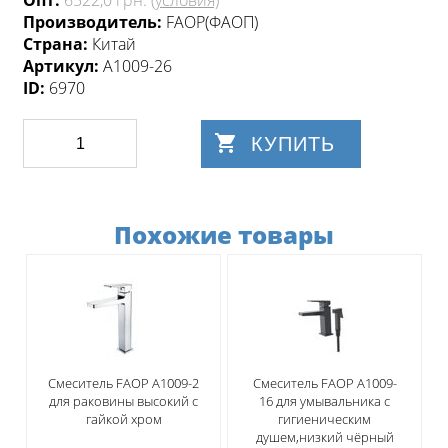
Опт:
6522,0 грн.
(условия)
Производитель:
FAОP(ФАОП)
Страна:
Китай
Артикул:
A1009-26
ID:
6970
КУПИТЬ
Похожие товары
Смеситель FAОP A1009-2
Смеситель FAОP A1009-
для раковины высокий с
16 для умывальника с
гайкой хром
гигиеническим
душем,низкий чёрный