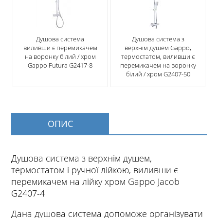
Душова система
Душова система з
виливши є перемикачем
верхнім душем Gappo,
на воронку білий / хром
термостатом, виливши є
Gappo Futura G2417-8
перемикачем на воронку
білий / хром G2407-50
ОПИС
Душова система з верхнім душем,
термостатом і ручної лійкою, виливши є
перемикачем на лійку хром Gappo Jacob
G2407-4
Дана душова система допоможе організувати