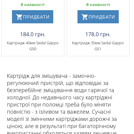
В наявності
В наявності
ПРИДБАТИ
ПРИДБАТИ
184.0 грн.
178.0 грн.
Картридж 40мм Sedal Gappo
Картридж 35мм Sedal Gappo
G50
G51
Картрідж для змішувача - замочно-
регулюючий пристрій, що відповідає за
безперебійне змішування води гарячої та
холодної. До недавнього часу картріджні
пристрої при поломці треба було міняти
повністю - з ізливом та важелем. Сучасні
моделі зі змінними картріджами дорожчі за
ціною, але в результаті при багаторічному
використанні обходяться хазяям дешевше.