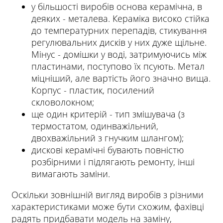
у більшості виробів основа керамічна, в
деяких - металева. Кераміка високо стійка
до температурних перепадів, стикування
регулювальних дисків у них дуже щільне.
Мінус - домішки у воді, затримуючись між
пластинами, поступово їх псують. Метал
міцніший, але вартість його значно вища.
Корпус - пластик, посилений
скловолокном;
ще один критерій - тип змішувача (з
термостатом, одинважільний,
двохважільний з гнучким шлангом);
дискові керамічні бувають повністю
розбірними і підлягають ремонту, інші
вимагають заміни.
Оскільки зовнішній вигляд виробів з різними
характеристиками може бути схожим, фахівці
радять придбавати модель на заміну,