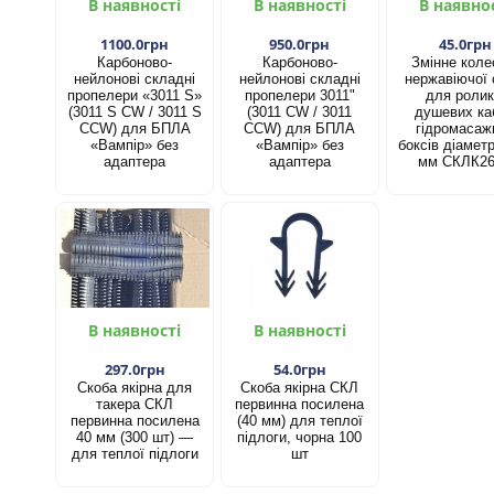
В наявності
В наявності
В наявно
1100.0грн
950.0грн
45.0грн
Карбоново-
Карбоново-
Змінне коле
нейлонові складні
нейлонові складні
нержавіючої 
пропелери «3011 S»
пропелери 3011"
для ролик
(3011 S CW / 3011 S
(3011 CW / 3011
душевих каб
CCW) для БПЛА
CCW) для БПЛА
гідромасаж
«Вампір» без
«Вампір» без
боксів діамет
адаптера
адаптера
мм СКЛК2
В наявності
В наявності
297.0грн
54.0грн
Скоба якірна для
Скоба якірна СКЛ
такера СКЛ
первинна посилена
первинна посилена
(40 мм) для теплої
40 мм (300 шт) —
підлоги, чорна 100
для теплої підлоги
шт