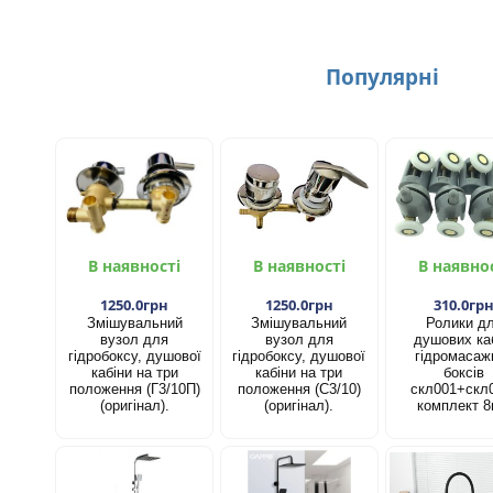
Популярнi
В наявності
В наявності
В наявно
1250.0грн
1250.0грн
310.0гр
Змішувальний
Змішувальний
Ролики д
вузол для
вузол для
душових каб
гідробоксу, душової
гідробоксу, душової
гідромасаж
кабіни на три
кабіни на три
боксів
положення (Г3/10П)
положення (С3/10)
скл001+скл
(оригінал).
(оригінал).
комплект 8