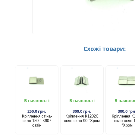
Схожі товари:
В наявності
В наявності
В наявно
250.0 грн.
300.0 грн.
300.0 грн
Кріплення стіна-
Кріплення К1202С
Кріплення К
скло 180 ° К907
скло-скло 90 °Хром
скло-скло 
сатін
°Хром