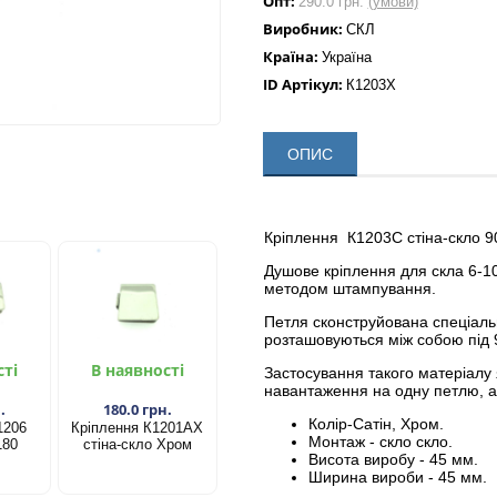
Опт:
290.0 грн.
(умови)
Виробник:
СКЛ
Країна:
Україна
ID Артікул:
К1203Х
ОПИС
Кріплення К1203С стіна-скло 9
Душове кріплення для скла 6-10
методом штампування.
Петля сконструйована спеціальн
розташовуються між собою під 9
сті
В наявності
Застосування такого матеріалу 
навантаження на одну петлю, 
.
180.0 грн.
Колір-Сатін, Хром.
1206
Кріплення К1201АХ
Монтаж - скло скло.
180
стіна-скло​ Хром
Висота виробу - 45 мм.
Ширина вироби - 45 мм.