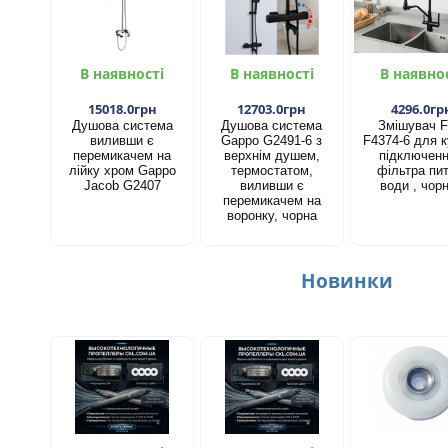
В наявності
В наявності
В наявно
15018.0грн
12703.0грн
4296.0гр
Душова система
Душова система
Змішувач F
виливши є
Gappo G2491-6 з
F4374-6 для к
перемикачем на
верхнім душем,
підключен
лійку хром Gappo
термостатом,
фільтра пит
Jacob G2407
виливши є
води , чор
перемикачем на
воронку, чорна
Новинки