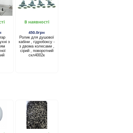
сті
В наявності
н
450.0грн
rap
Ролик для душової
ухні з
кабіни , гідробоксу -
ням
з двома колесами ,
ної
сірий , поворотний
ний
скл4002к