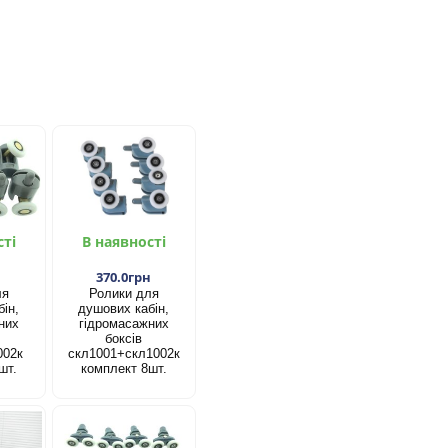
сті
В наявності
н
370.0грн
ля
Ролики для
ін,
душових кабін,
них
гідромасажних
боксів
002к
скл1001+скл1002к
шт.
комплект 8шт.