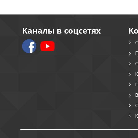
Каналы в соцсетях
К
О
П
О
К
П
В
С
К