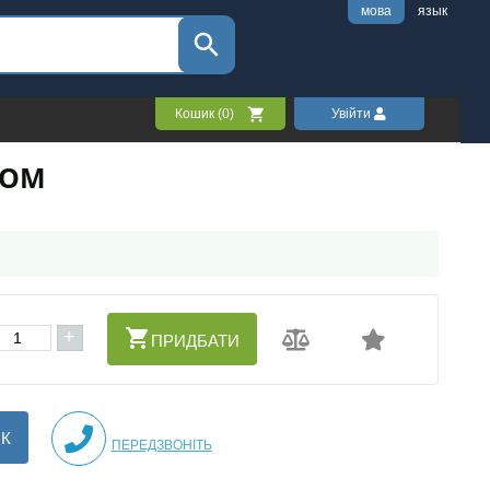
мова
язык
Кошик (
0
)
Увійти
РОМ
+
ПРИДБАТИ
ІК
ПЕРЕДЗВОНІТЬ