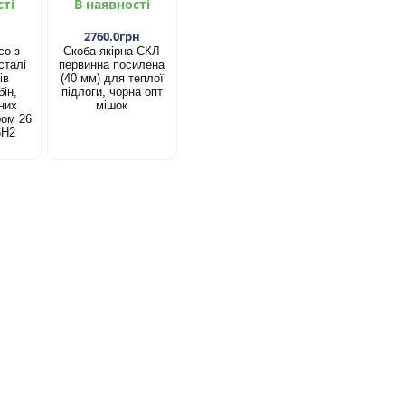
сті
В наявності
2760.0грн
со з
Скоба якірна СКЛ
сталі
первинна посилена
ів
(40 мм) для теплої
ін,
підлоги, чорна опт
них
мішок
ром 26
6Н2