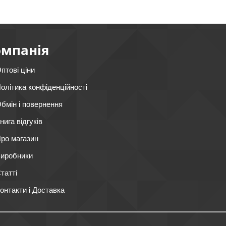
омпанія
птові ціни
олітика конфіденційності
бмін і повернення
нига відгуків
ро магазин
иробники
татті
онтакти і Доставка