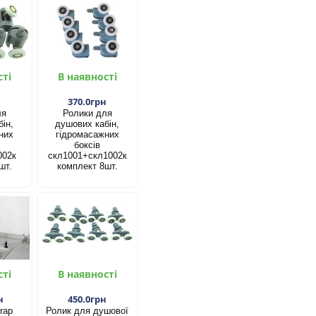
сті
В наявності
н
370.0грн
ля
Ролики для
ін,
душових кабін,
них
гідромасажних
боксів
002к
скл1001+скл1002к
шт.
комплект 8шт.
сті
В наявності
н
450.0грн
rap
Ролик для душової