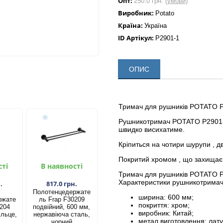
Опт:
250.0 грн.
(умови)
Виробник:
Potato
Країна:
Україна
ID Артікул:
P2901-1
ОПИС
Тримач для рушників POTATO P
Рушникотримач POTATO P2901-1
швидко висихатиме.
Кріпиться на чотири шурупи , два
Покритий хромом , що захищає в
сті
В наявності
Тримач для рушників POTATO P2
Характеристики рушникотрима
.
817.0 грн.
Полотенцедержате
ширина: 600 мм;
ржате
ль Frap F30209
покриття: хром;
0204
подвійний, 600 мм,
виробник: Китай;
ільце,
нержавіюча сталь,
метал виготовлення: лату
чорний