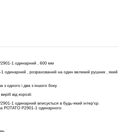
2901-1 одинарний , 600 мм
 одинарний , розрахований на один великий рушник , який
 з одного і два з іншого боку.
иріб від корозії.
901-1 одинарний вписується в будь-який інтер'єр.
ча POTATO P2901-1 одинарного:
нь.