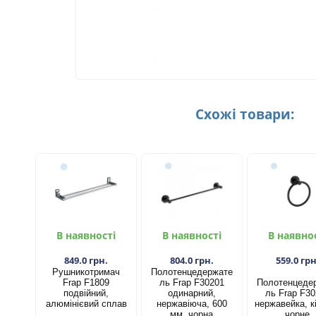
Схожі товари:
В наявності
В наявності
В наявно
849.0 грн.
804.0 грн.
559.0 грн
Рушникотримач
Полотенцедержате
Frap F1809
ль Frap F30201
Полотенцеде
подвійний,
одинарний,
ль Frap F3
алюмінієвий сплав
нержавіюча, 600
нержавейка, к
мм, чорна
чорне