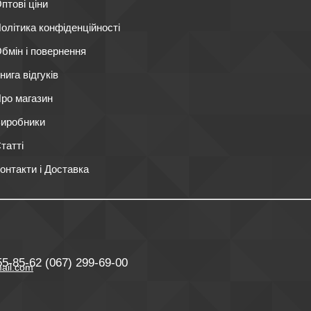
птові ціни
олітика конфіденційності
бмін і повернення
нига відгуків
ро магазин
иробники
татті
онтакти і Доставка
55-85-62
(067) 299-69-00
ail.com