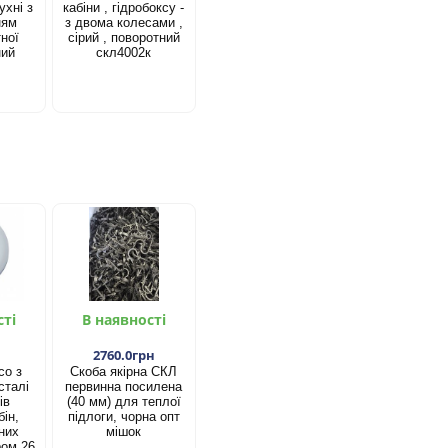
ухні з
кабіни , гідробоксу -
ням
з двома колесами ,
ної
сірий , поворотний
ний
скл4002к
сті
В наявності
2760.0грн
со з
Скоба якірна СКЛ
сталі
первинна посилена
ів
(40 мм) для теплої
ін,
підлоги, чорна опт
них
мішок
ром 26