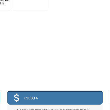
6Н2
СПЛАТА
Налічними при отриманні замовлення (тільки