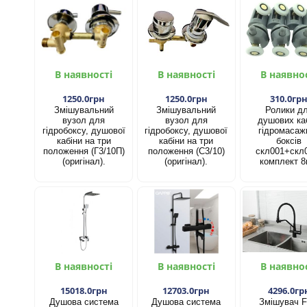
В наявності
В наявності
В наявно
1250.0грн
1250.0грн
310.0гр
Змішувальний
Змішувальний
Ролики д
вузол для
вузол для
душових каб
гідробоксу, душової
гідробоксу, душової
гідромасаж
кабіни на три
кабіни на три
боксів
положення (Г3/10П)
положення (С3/10)
скл001+скл
(оригінал).
(оригінал).
комплект 8
В наявності
В наявності
В наявно
15018.0грн
12703.0грн
4296.0гр
Душова система
Душова система
Змішувач F