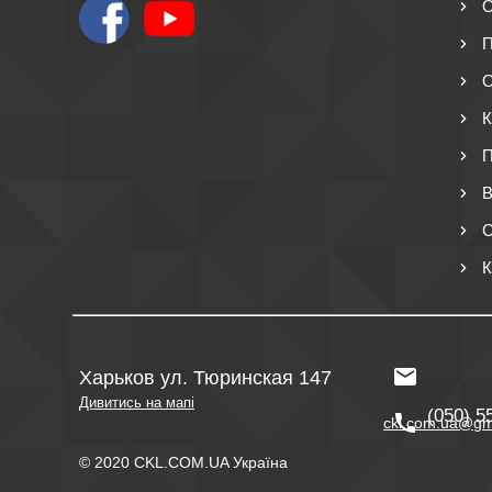
О
П
О
К
П
В
С
К
Харьков ул. Тюринская 147
Дивитись на мапі
(050) 5
ckl.com.ua@gm
© 2020 CKL.COM.UA Україна