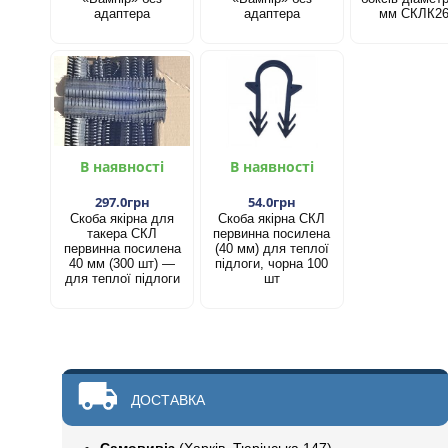
адаптера
адаптера
мм СКЛК2
В наявності
В наявності
297.0грн
54.0грн
Скоба якірна для
Скоба якірна СКЛ
такера СКЛ
первинна посилена
первинна посилена
(40 мм) для теплої
40 мм (300 шт) —
підлоги, чорна 100
для теплої підлоги
шт
ДОСТАВКА
Самовивіз
(Харків, Тюрінська 147)