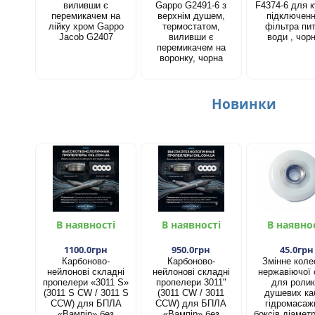
виливши є
Gappo G2491-6 з
F4374-6 для к
перемикачем на
верхнім душем,
підключен
лійку хром Gappo
термостатом,
фільтра пит
Jacob G2407
виливши є
води , чор
перемикачем на
воронку, чорна
Новинки
В наявності
В наявності
В наявно
1100.0грн
950.0грн
45.0грн
Карбоново-
Карбоново-
Змінне коле
нейлонові складні
нейлонові складні
нержавіючої 
пропелери «3011 S»
пропелери 3011"
для ролик
(3011 S CW / 3011 S
(3011 CW / 3011
душевих каб
CCW) для БПЛА
CCW) для БПЛА
гідромасаж
«Вампір» без
«Вампір» без
боксів діамет