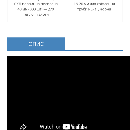
СКЛ первинна посилена
16-20 мм для кріплення
40 мм (300 шт) — для
труби PE-RТ, чорна
теплої підлоги
ОПИС