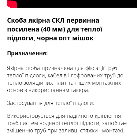
Скоба якірна СКЛ первинна
посилена (40 мм) для теплої
підлоги, чорна опт мішок
Призначення:
Якірна
скоба
призначена
для
фіксації
труб
теплої
підлоги
,
кабелів
і
гофрованих
труб
до
теплоізоляційних
плит
та
інших
монтажних
основ
з
використанням
такера
.
Застосування для теплої підлоги:
Використовується для надійного кріплення
труб систем водяної теплої підлоги, запобігає
зміщенню труб при заливці стяжки і монтажі.