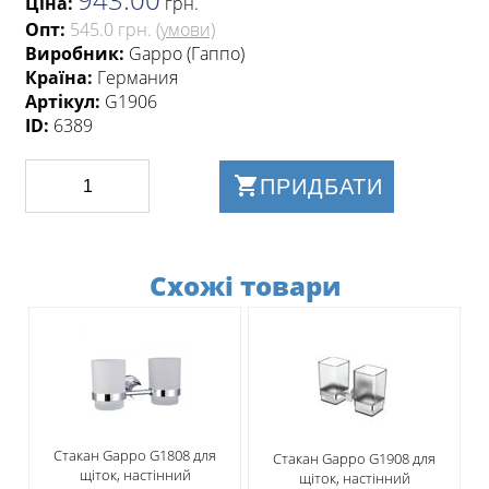
Ціна:
грн
.
Опт:
545.0 грн.
(умови)
Виробник:
Gappo (Гаппо)
Країна:
Германия
Артікул:
G1906
ID:
6389
ПРИДБАТИ
Схожі товари
Стакан Gappo G1808 для
Стакан Gappo G1908 для
щіток, настінний
щіток, настінний