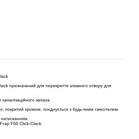
lack
Clack призначений для перекриття зливного отвору для
 каналізаційного запаха.
і, покритий хромом, поєднується з будь-яким смесітелем.
 натисканням.
rap F60 Click-Clack: