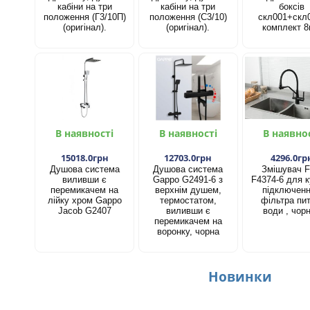
кабіни на три
кабіни на три
боксів
положення (Г3/10П)
положення (С3/10)
скл001+скл
(оригінал).
(оригінал).
комплект 8
В наявності
В наявності
В наявно
15018.0грн
12703.0грн
4296.0гр
Душова система
Душова система
Змішувач F
виливши є
Gappo G2491-6 з
F4374-6 для к
перемикачем на
верхнім душем,
підключен
лійку хром Gappo
термостатом,
фільтра пит
Jacob G2407
виливши є
води , чор
перемикачем на
воронку, чорна
Новинки