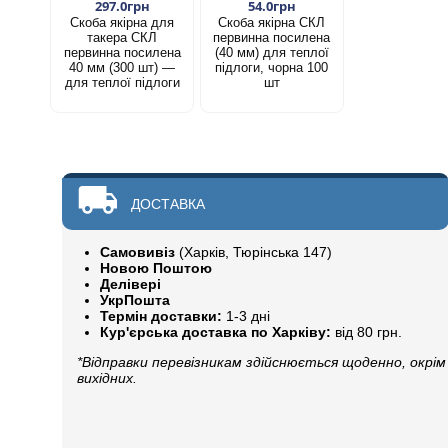
297.0грн
54.0грн
Скоба якірна для
Скоба якірна СКЛ
такера СКЛ
первинна посилена
первинна посилена
(40 мм) для теплої
40 мм (300 шт) —
підлоги, чорна 100
для теплої підлоги
шт
ДОСТАВКА
Самовивіз
(Харків, Тюрінська 147)
Новою Поштою
Делівері
УкрПошта
Термін доставки:
1-3 дні
Кур'єрська доставка по Харківу:
від 80 грн.
*Відправки перевізникам здійснюється щоденно, окрім
вихідних.