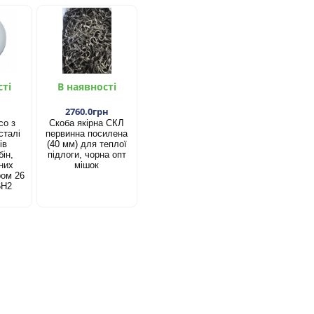
сті
В наявності
2760.0грн
со з
Скоба якірна СКЛ
сталі
первинна посилена
ів
(40 мм) для теплої
ін,
підлоги, чорна опт
них
мішок
ром 26
6Н2