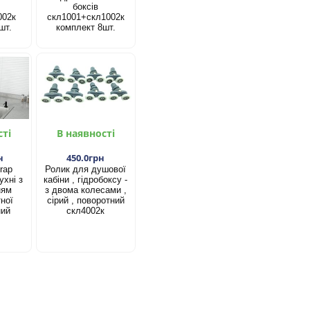
боксів
002к
скл1001+скл1002к
шт.
комплект 8шт.
сті
В наявності
н
450.0грн
rap
Ролик для душової
ухні з
кабіни , гідробоксу -
ням
з двома колесами ,
ної
сірий , поворотний
ний
скл4002к