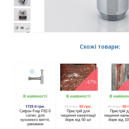
Схожі товари:
-17%
В наявності
В наявності
В наявно
1725.0 грн.
50 грн.
50 
60.0 грн.
80.0 грн.
Сифон Frap F82-5
Пристрій для
Пристрій 
сатин, для
чищення каналізації
чищення канал
кухонного миття,
йорж від 50 шт​
йорж від 10
раковини