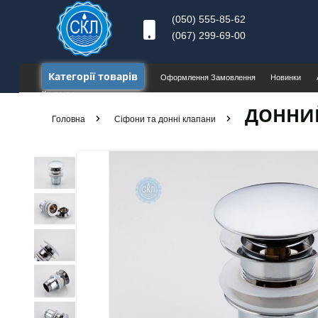
(050) 555-85-62
(067) 299-69-00
Категорії товарів
Оформлення Замовлення
Новинки
Контакти
ДОННИЙ
Головна
Сіфони та донні клапани