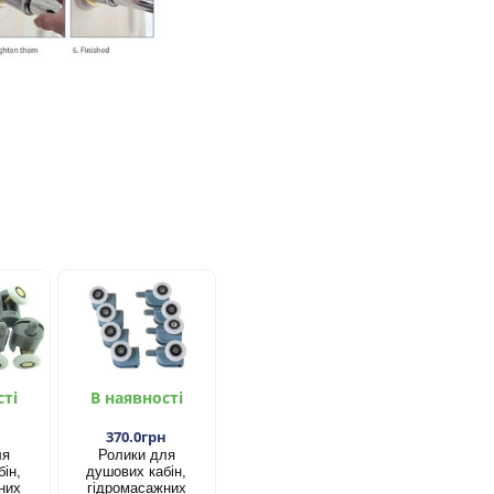
сті
В наявності
н
370.0грн
ля
Ролики для
ін,
душових кабін,
них
гідромасажних