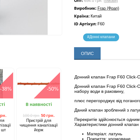
Опт:
654.0 грн.
(умови)
Виробник:
Frap (Фрап)
Країна:
Китай
ID Артікул:
F60
#Донні клапани
ОПИС
Донний клапан Frap F60 Click-C
Донний клапан Frap F60 Click-
-38%
-50%
набору води в раковину,
плюс перегороджує від поганого
сті
В наявності
Даний клапан зроблений з латун
грн.
50 грн.
100.0 грн.
Перекритіе здійснюється одним
для
Пристрій для
Характеристики донний клапан F
ізації
чищення каналізації
 шт
йорж
Матеріал: латунь
Покриття: хромоване