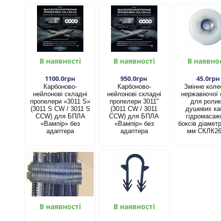
В наявності
В наявності
В наявно
1100.0грн
950.0грн
45.0грн
Карбоново-
Карбоново-
Змінне коле
нейлонові складні
нейлонові складні
нержавіючої 
пропелери «3011 S»
пропелери 3011"
для ролик
(3011 S CW / 3011 S
(3011 CW / 3011
душевих каб
CCW) для БПЛА
CCW) для БПЛА
гідромасаж
«Вампір» без
«Вампір» без
боксів діамет
адаптера
адаптера
мм СКЛК2
В наявності
В наявності