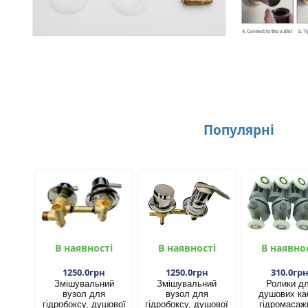
Популярнi
В наявності
В наявності
В наявно
1250.0грн
1250.0грн
310.0гр
Змішувальний
Змішувальний
Ролики д
вузол для
вузол для
душових каб
гідробоксу, душової
гідробоксу, душової
гідромасаж