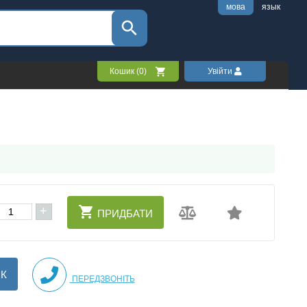
мова
язык
Кошик (
0
)
Увійти
+
ПРИДБАТИ
ІК
ПЕРЕДЗВОНІТЬ