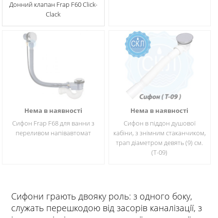
Донний клапан Frap F60 Click-
Clack
Нема в наявності
Нема в наявності
Сифон Frap F68 для ванни з
Сифон в піддон душової
переливом напівавтомат
кабіни, з знімним стаканчиком,
трап діаметром девять (9) см.
(T-09)
Сифони грають двояку роль: з одного боку,
служать перешкодою від засорів каналізації, з