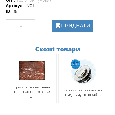
Опт:
185.0 грн.
(умови)
Артікул:
ПУ01
ID:
36
ПРИДБАТИ
Схожі товари
Пристрій для чищення
Донний клапан пята для
каналізації йорж від 50
піддону душової кабіни
шт​