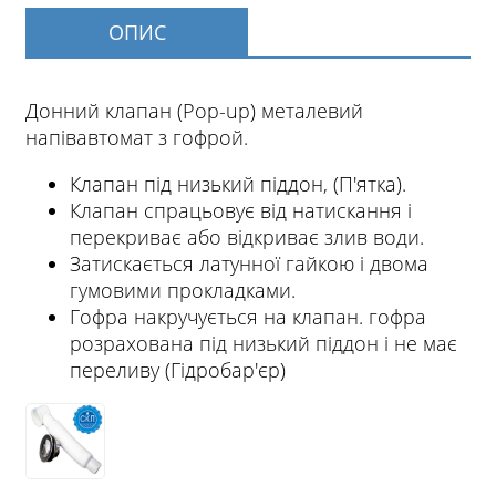
ОПИС
Донний клапан (Pop-up) металевий
напівавтомат з гофрой.
Клапан під низький піддон, (П'ятка).
Клапан спрацьовує від натискання і
перекриває або відкриває злив води.
Затискається латунної гайкою і двома
гумовими прокладками.
Гофра накручується на клапан. гофра
розрахована під низький піддон і не має
переливу (Гідробар'єр)