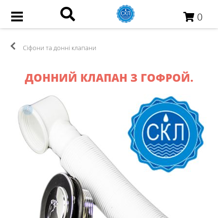
0
Сіфони та донні клапани
ДОННИЙ КЛАПАН З ГОФРОЙ.