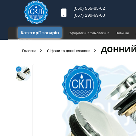
(050) 555-85-62
(067) 299-69-00
Категорії товарів
Оформлення Замовлення
Новинки
Контакти
ДОННИЙ 
Головна
Сіфони та донні клапани