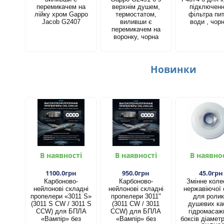
перемикачем на
верхнім душем,
підключен
лійку хром Gappo
термостатом,
фільтра пит
Jacob G2407
виливши є
води , чор
перемикачем на
воронку, чорна
Новинки
В наявності
В наявності
В наявно
1100.0грн
950.0грн
45.0грн
Карбоново-
Карбоново-
Змінне коле
нейлонові складні
нейлонові складні
нержавіючої 
пропелери «3011 S»
пропелери 3011"
для ролик
(3011 S CW / 3011 S
(3011 CW / 3011
душевих каб
CCW) для БПЛА
CCW) для БПЛА
гідромасаж
«Вампір» без
«Вампір» без
боксів діамет