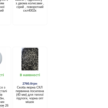
ням
з двома колесами ,
ної
сірий , поворотний
ний
скл4002к
сті
В наявності
2760.0грн
со з
Скоба якірна СКЛ
сталі
первинна посилена
ів
(40 мм) для теплої
ін,
підлоги, чорна опт
них
мішок
ром 26