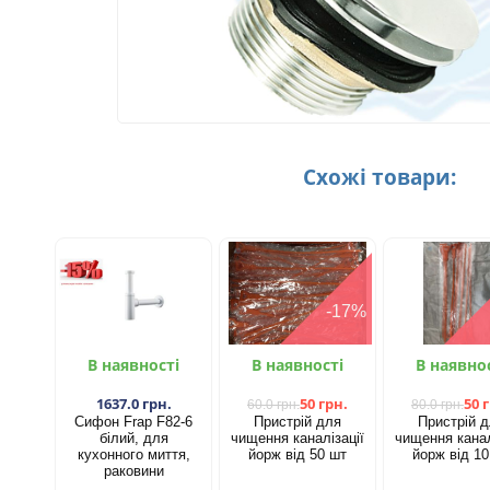
Схожі товари:
-17%
В наявності
В наявності
В наявно
1637.0 грн.
50 грн.
50 
60.0 грн.
80.0 грн.
Сифон Frap F82-6
Пристрій для
Пристрій 
білий, для
чищення каналізації
чищення канал
кухонного миття,
йорж від 50 шт​
йорж від 10
раковини