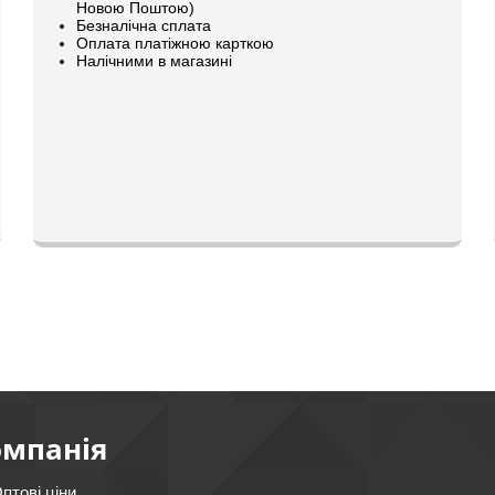
Новою Поштою)
Безналічна сплата
Оплата платіжною карткою
Налічними в магазині
омпанія
птові ціни