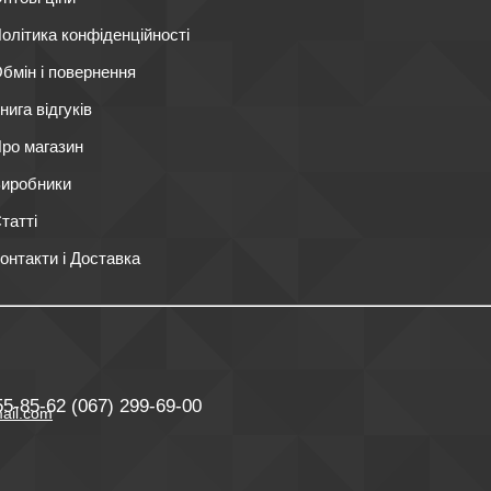
олітика конфіденційності
бмін і повернення
нига відгуків
ро магазин
иробники
татті
онтакти і Доставка
55-85-62
(067) 299-69-00
ail.com