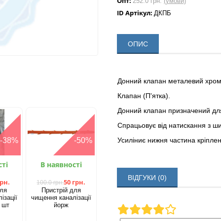
Опт:
252.0 грн.
(умови)
ID Артікул:
ДКПБ
ОПИС
Донний клапан металевий хромо
Клапан (П'ятка).
Донний клапан призначений для 
Спрацьовує від натискання з 
-38%
-50%
Усиліниє нижня частина кріплен
сті
В наявності
ВІДГУКИ (0)
грн.
50 грн.
100.0 грн.
для
Пристрій для
ізації
чищення каналізації
 шт
йорж