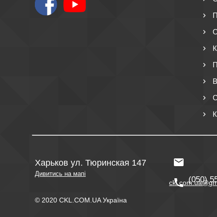
П
О
К
П
В
С
К
Харьков ул. Тюринская 147
Дивитись на мапі
(050) 5
ckl.com.ua@gm
© 2020 CKL.COM.UA Україна