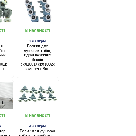
сті
В наявності
н
370.0грн
ля
Ролики для
ін,
душових кабін,
них
гідромасажних
боксів
002к
скл1001+скл1002к
шт.
комплект 8шт.
сті
В наявності
н
450.0грн
rap
Ролик для душової
ухні з
кабіни , гідробоксу -