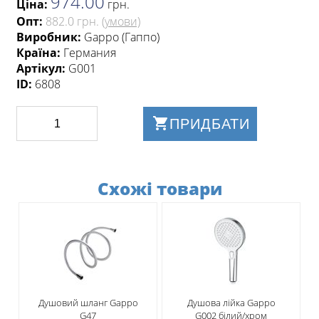
974.00
Ціна:
грн
.
Опт:
882.0 грн.
(умови)
Виробник:
Gappo (Гаппо)
Країна:
Германия
Артікул:
G001
ID:
6808
ПРИДБАТИ
Схожі товари
Душовий шланг Gappo
Душова лійка Gappo
G47
G002 білий/хром