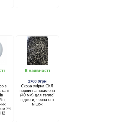
сті
В наявності
2760.0грн
со з
Скоба якірна СКЛ
сталі
первинна посилена
ів
(40 мм) для теплої
ін,
підлоги, чорна опт
них
мішок
ром 26
6Н2