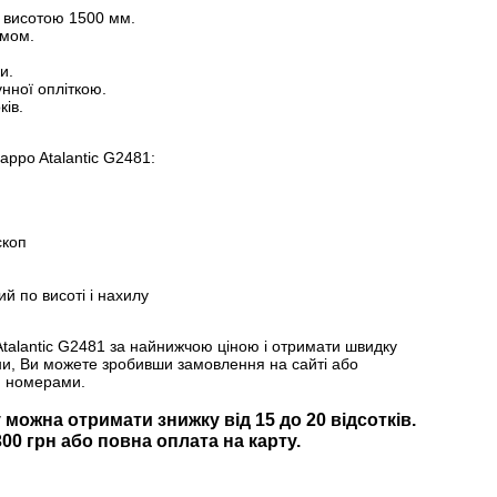
 висотою 1500 мм.
имом.
и.
нної опліткою.
ків.
ppo Atalantic G2481:
скоп
й по висоті і нахилу
talantic G2481 за найнижчою ціною і отримати швидку
їни, Ви можете зробивши замовлення на сайті або
и номерами.
 можна отримати знижку від 15 до 20 відсотків.
00 грн або повна оплата на карту.