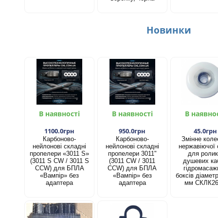
Новинки
В наявності
В наявності
В наявно
1100.0грн
950.0грн
45.0грн
Карбоново-
Карбоново-
Змінне коле
нейлонові складні
нейлонові складні
нержавіючої 
пропелери «3011 S»
пропелери 3011"
для ролик
(3011 S CW / 3011 S
(3011 CW / 3011
душевих каб
CCW) для БПЛА
CCW) для БПЛА
гідромасаж
«Вампір» без
«Вампір» без
боксів діамет
адаптера
адаптера
мм СКЛК2