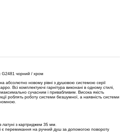
c G2481 чорний / хром
 на абсолютно новому рівні з душовою системою серії
appo. Всі комплектуючі гарнітура виконані в одному стилі,
и максимально сучасним і привабливим. Висока якість
укції роблять роботу системи безшумної, а наявність системи
ономною.
 латуні з картриджем 35 мм.
і є перемикання на ручний душ за допомогою повороту