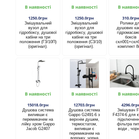
В наявності
В наявності
В наявно
1250.0грн
1250.0грн
310.0гр
Змішувальний
Змішувальний
Ролики д
вузол для
вузол для
душових каб
гідробоксу, душової
гідробоксу, душової
гідромасаж
кабіни на три
кабіни на три
боксів
положення (Г3/10П)
положення (С3/10)
скл001+скл
(оригінал).
(оригінал).
комплект 8
В наявності
В наявності
В наявно
15018.0грн
12703.0грн
4296.0гр
Душова система
Душова система
Змішувач F
виливши є
Gappo G2491-6 з
F4374-6 для к
перемикачем на
верхнім душем,
підключен
лійку хром Gappo
термостатом,
фільтра пит
Jacob G2407
виливши є
води , чор
перемикачем на
воронку, чорна