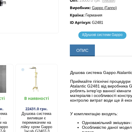
Опт:
15000.0 грн.
(умови)
Виробник:
Gappo (Гаппо)
Країна:
Германия
ID Артікул:
G2481
#Душові системи Gappo
ОПИС
Душова система Gappo Atalanti
Приймайте гігієнічні процедури
Atalantic G2481 від виробника G
роблять інтер'єр ванної кімнат
матеріалів і особливості констр
сті
В наявності
контролю витрат води ще й ек
н.
22431.0 грн.
тема
Душова система
У комплектацію входять:
є
виливши є
м на
перемикачем на
Одноважільний змішувач з
Gappo
лійку хром Gappo
Особливістю даної модел
7-9
Jacob G2407-3