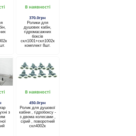
сті
В наявності
н
370.0грн
ля
Ролики для
ін,
душових кабін,
них
гідромасажних
боксів
002к
скл1001+скл1002к
шт.
комплект 8шт.
сті
В наявності
н
450.0грн
rap
Ролик для душової
ухні з
кабіни , гідробоксу -
ням
з двома колесами ,
ної
сірий , поворотний
ний
скл4002к