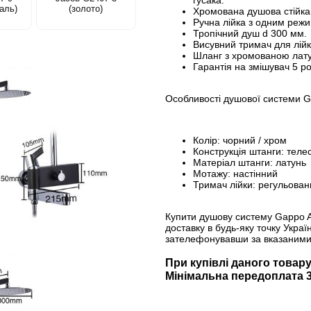
гусака.
аль)
(золото)
Хромована душова стійка
Ручна лійка з одним реж
Тропічний душ d 300 мм.
Висувний тримач для лійк
Шланг з хромованою лату
Гарантія на змішувач 5 ро
Особливості душової системи Ga
Колір: чорний / хром
Конструкція штанги: теле
Матеріал штанги: латунь
Мотажу: настінний
Тримач лійки: регульовани
Купити душову систему Gappo A
доставку в будь-яку точку Укра
зателефонувавши за вказаним
При купівлі даного товару
Мінімальна передоплата 3