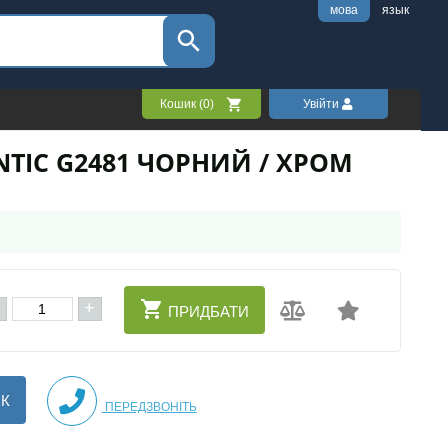
мова
язык
Кошик (
0
)
Увійти
TIC G2481 ЧОРНИЙ / ХРОМ
+
ПРИДБАТИ
ІК
ПЕРЕДЗВОНІТЬ