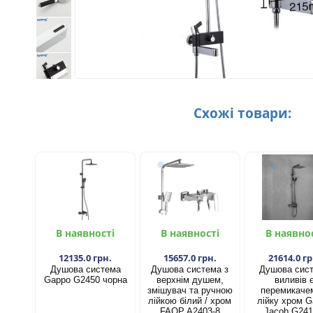
Схожі товари:
В наявності
В наявності
В наявно
12135.0 грн.
15657.0 грн.
21614.0 гр
Душова система
Душова система з
Душова сис
Gappo G2450 чорна
верхнім душем,
виливів 
змішувач та ручною
перемикаче
лійкою білий / хром
лійку хром 
FAОP A2403-8
Jacob G241