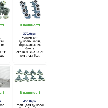
сті
В наявності
н
370.0грн
ля
Ролики для
ін,
душових кабін,
них
гідромасажних
боксів
002к
скл1001+скл1002к
шт.
комплект 8шт.
сті
В наявності
н
450.0грн
rap
Ролик для душової