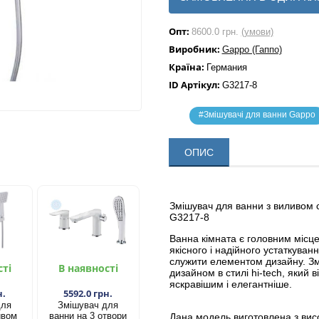
Опт:
8600.0 грн.
(умови)
Виробник:
Gappo (Гаппо)
Країна:
Германия
ID Артікул:
G3217-8
#Змішувачі для ванни Gappo
ОПИС
Змішувач для ванни з виливом 
G3217-8
Ванна кімната є головним місце
якісного і надійного устаткуванн
служити елементом дизайну. Зм
сті
В наявності
дизайном в стилі hi-tech, який 
яскравішим і елегантніше.
н.
5592.0 грн.
для
Змішувач для
ивом
ванни на 3 отвори
Дана модель виготовлена з висок