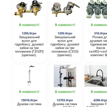
В наявності
В наявності
В наявно
1250.0грн
1250.0грн
310.0гр
Змішувальний
Змішувальний
Ролики д
вузол для
вузол для
душових каб
гідробоксу, душової
гідробоксу, душової
гідромасаж
кабіни на три
кабіни на три
боксів
положення (Г3/10П)
положення (С3/10)
скл001+скл
(оригінал).
(оригінал).
комплект 8
В наявності
В наявності
В наявно
15018.0грн
12703.0грн
4296.0гр
Душова система
Душова система
Змішувач F