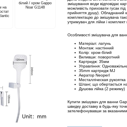
білий / хром Gappo
змішування води відповідає кар
м на
Noar G1148
можливість приховати гусак під 
остат
прийняття душу). Обладнаний к
lantic
комплектацію до змішувача так
утримувач для лійки і комплект 
Особливості змішувача для ван
Матеріал: латунь
Монтаж: настінний
Колір: хром-білий
Виливши: поворотний
Картридж: 35мм
Управління: Одноважільн
35mm картридж MJ
Аератор Neoperl
Месталліческая рукоятка
Шланг, що обертається на
Душова лійка (2 режиму)
Купити змішувач для ванни Gap
швидку доставку в будь-яку то
зателефонувавши за вказаним