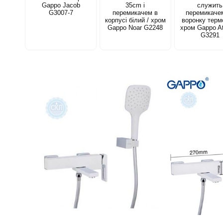
Gappo Jacob
35cm і
служить
G3007-7
перемикачем в
перемикаче
корпусі білий / хром
воронку терм
Gappo Noar G2248
хром Gappo At
G3291