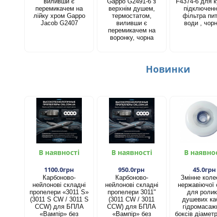
виливши є
Gappo G2491-6 з
F4374-6 для к
перемикачем на
верхнім душем,
підключен
лійку хром Gappo
термостатом,
фільтра пит
Jacob G2407
виливши є
води , чор
перемикачем на
воронку, чорна
Новинки
В наявності
В наявності
В наявно
1100.0грн
950.0грн
45.0грн
Карбоново-
Карбоново-
Змінне коле
нейлонові складні
нейлонові складні
нержавіючої 
пропелери «3011 S»
пропелери 3011"
для ролик
(3011 S CW / 3011 S
(3011 CW / 3011
душевих каб
CCW) для БПЛА
CCW) для БПЛА
гідромасаж
«Вампір» без
«Вампір» без
боксів діамет