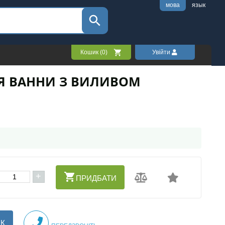
мова
язык
Кошик (
0
)
Увійти
ЛЯ ВАННИ З ВИЛИВОМ
+
ПРИДБАТИ
ІК