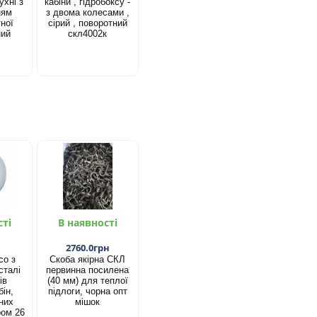
ухні з
кабіни , гідробоксу -
ням
з двома колесами ,
ної
сірий , поворотний
ний
скл4002к
сті
В наявності
2760.0грн
со з
Скоба якірна СКЛ
сталі
первинна посилена
ів
(40 мм) для теплої
ін,
підлоги, чорна опт
них
мішок
ром 26