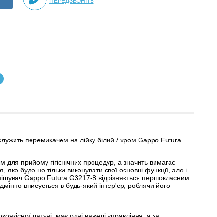
ПЕРЕДЗВОНІТЬ
служить перемикачем на лійку білий / хром Gappo Futura
м для прийому гігієнічних процедур, а значить вимагає
я, яке буде не тільки виконувати свої основні функції, але і
ішувач Gappo Futura G3217-8 відрізняється першокласним
відмінно вписується в будь-який інтер'єр, роблячи його
оякісної латуні, має одні важелі управління, а за