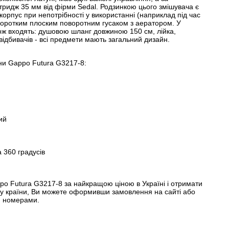
тридж 35 мм від фірми Sedal. Родзинкою цього змішувача є
корпус при непотрібності у використанні (наприклад під час
оротким плоским поворотним гусаком з аератором. У
ож входять: душовою шланг довжиною 150 см, лійка,
відбивачів - всі предмети мають загальний дизайн.
ни Gappo Futura G3217-8:
ий
 360 градусів
po Futura G3217-8 за найкращою ціною в Україні і отримати
чку країни, Ви можете оформивши замовлення на сайті або
и номерами.