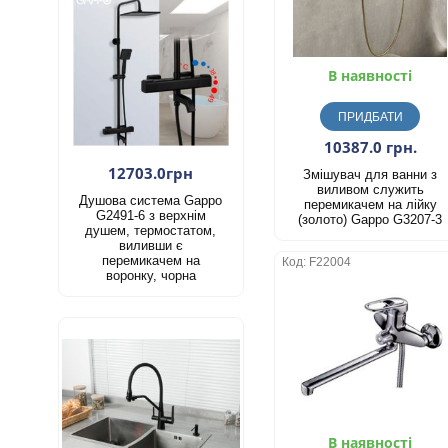
В наявності
ПРИДБАТИ
10387.0 грн.
12703.0грн
Змішувач для ванни з
виливом служить
Душова система Gappo
перемикачем на лійку
G2491-6 з верхнім
(золото) Gappo G3207-3
душем, термостатом,
виливши є
перемикачем на
Код: F22004
воронку, чорна
В наявності