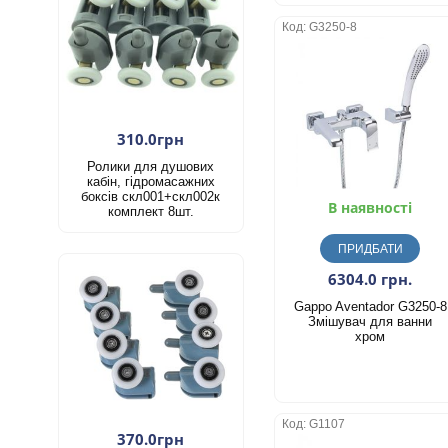
Код: G3250-8
310.0грн
Ролики для душових
кабін, гідромасажних
боксів скл001+скл002к
В наявності
комплект 8шт.
ПРИДБАТИ
6304.0 грн.
Gappo Aventador G3250-8
Змішувач для ванни
хром
Код: G1107
370.0грн