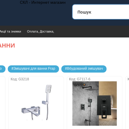
СКЛ - Интернет магазин
Акції та знижки
Оплата, Доставка,
АННИ
o
#Змішувачі для ванни Frap
#Вбудований змішувач
Код: G3218
Код: G7117-6