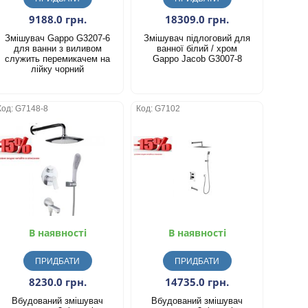
9188.0 грн.
18309.0 грн.
Змішувач Gappo G3207-6
Змішувач підлоговий для
для ванни з виливом
ванної білий / хром
служить перемикачем на
Gappo Jacob G3007-8
лійку чорний
Код: G7148-8
Код: G7102
В наявності
В наявності
ПРИДБАТИ
ПРИДБАТИ
8230.0 грн.
14735.0 грн.
Вбудований змішувач
Вбудований змішувач