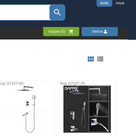
мова
язык
Кошик (
0
)
Увійти
Код: G7107-40
Код: G7107-20