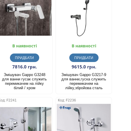
В наявності
В наявності
ПРИДБАТИ
ПРИДБАТИ
7816.0 грн.
9615.0 грн.
Змішувач Gappo G3248
Змішувач Gappo G3217-9
для ванни гусак служить
для ванни,гуска служить
перемикачем на лійку
перемикачем на
білий / хром
лійку,збройова сталь
Код: F2241
Код: F2236