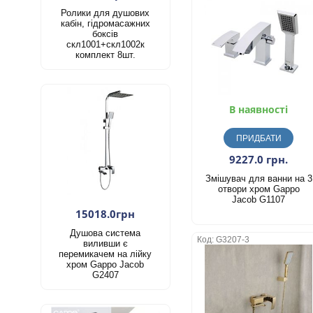
Ролики для душових
кабін, гідромасажних
боксів
скл1001+скл1002к
комплект 8шт.
В наявності
ПРИДБАТИ
9227.0 грн.
Змішувач для ванни на 3
отвори хром Gappo
Jacob G1107
15018.0грн
Душова система
Код: G3207-3
виливши є
перемикачем на лійку
хром Gappo Jacob
G2407