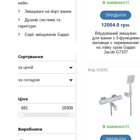
В наявності
кабін
Змішувачі на борт ванни
ПРИДБАТИ
Душові системи та
12004.0 грн.
гарнітури
Вбудований змішувач
Серії змішувачів Gappo
для ванни з 3-функціями
виливши є перемикачем
на лійку хром Gappo
Jacob G7107
Сортування
за ціной
Код: G3291
за ціной
за складом
від дешевих к
за складом
дорожчим
Ціна
в наявності
від дорожчих до
дешевих
під замовлення
В наявності
Виробники
ПРИДБАТИ