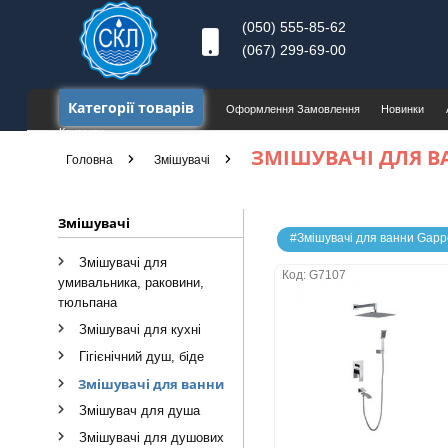
(050) 555-85-62
(067) 299-69-00
Категорії товарів
Оформлення Замовлення
Новинки
Контакти
ЗМІШУВАЧІ ДЛЯ В
Головна
Змішувачі
Змішувачі
#Змішувачі для ванни Gapp
Змішувачі для
Код: G7107
умивальника, раковини,
тюльпана
Змішувачi для кухні
Гігієнічний душ, біде
Змішувачі для ванни
Змішувач для душа
Змішувачі для душових