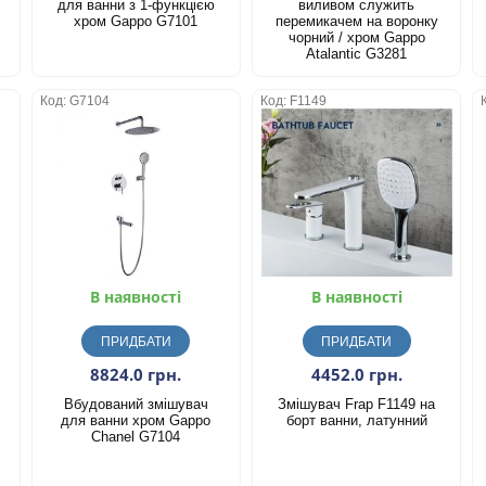
для ванни з 1-функцією
виливом служить
хром Gappo G7101
перемикачем на воронку
чорний / хром Gappo
Atalantic G3281
Код: G7104
Код: F1149
В наявності
В наявності
ПРИДБАТИ
ПРИДБАТИ
8824.0 грн.
4452.0 грн.
Вбудований змішувач
Змішувач Frap F1149 на
для ванни хром Gappo
борт ванни, латунний
Chanel G7104