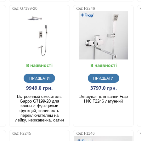
Код: G7199-20
Код: F2246
В наявності
В наявності
ПРИДБАТИ
ПРИДБАТИ
9949.0 грн.
3797.0 грн.
Встроенный смеситель
Змішувач для ванни Frap
Gappo G7199-20 для
H46 F2246 латунний
ванны с функциями
функций, излив есть
переключателем на
лейку, нержавейка, сатин
Код: F2245
Код: F1146