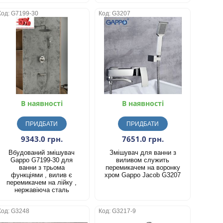
Код: G7199-30
Код: G3207
В наявності
В наявності
ПРИДБАТИ
ПРИДБАТИ
9343.0 грн.
7651.0 грн.
Вбудований змішувач
Змішувач для ванни з
Gappo G7199-30 для
виливом служить
ванни з трьома
перемикачем на воронку
функціями , вилив є
хром Gappo Jacob G3207
перемикачем на лійку ,
нержавіюча сталь
Код: G3248
Код: G3217-9