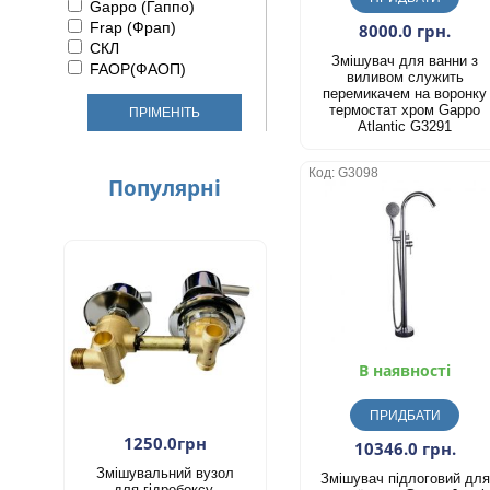
Gappo (Гаппо)
Frap (Фрап)
8000.0 грн.
СКЛ
Змішувач для ванни з
FAОP(ФАОП)
виливом служить
перемикачем на воронку
термостат хром Gappo
ПРІМЕНІТЬ
Atlantic G3291
Код: G3098
Популярнi
В наявності
ПРИДБАТИ
1250.0грн
10346.0 грн.
Змішувальний вузол
Змішувач підлоговий для
для гідробоксу,