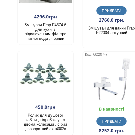
ПРИДБАТИ
4296.0грн
2760.0 грн.
Змішувач Frap F4374-6
Змішувач для ванни Frap
для кухні з
F22004 латунний
підключенням фільтра
питної води , чорний
Код: G2207-7
450.0грн
В наявності
Ролик для душової
кабіни , гідробоксу - з
ПРИДБАТИ
двома колесами , сірий
, поворотний скл4002к
8252.0 грн.