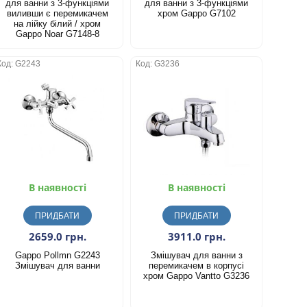
для ванни з 3-функціями
для ванни з 3-функціями
виливши є перемикачем
хром Gappo G7102
на лійку білий / хром
Gappo Noar G7148-8
Код: G2243
Код: G3236
В наявності
В наявності
ПРИДБАТИ
ПРИДБАТИ
2659.0 грн.
3911.0 грн.
Gappo Pollmn G2243
Змішувач для ванни з
Змішувач для ванни
перемикачем в корпусі
хром Gappo Vantto G3236