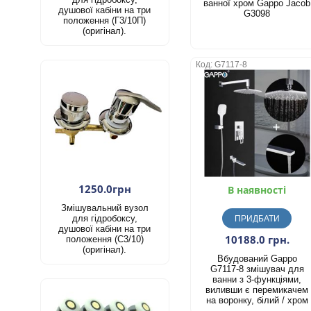
ванної хром Gappo Jacob
душової кабіни на три
G3098
положення (Г3/10П)
(оригінал).
Код: G7117-8
1250.0грн
В наявності
Змішувальний вузол
для гідробоксу,
ПРИДБАТИ
душової кабіни на три
10188.0 грн.
положення (С3/10)
(оригінал).
Вбудований Gappo
G7117-8 змішувач для
ванни з 3-функціями,
виливши є перемикачем
на воронку, білий / хром