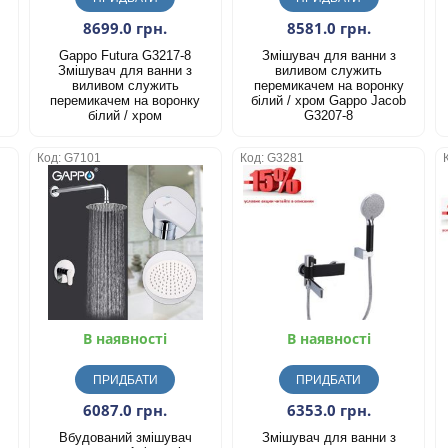
8699.0 грн.
8581.0 грн.
Gappo Futura G3217-8
Змішувач для ванни з
Змішувач для ванни з
виливом служить
виливом служить
перемикачем на воронку
перемикачем на воронку
білий / хром Gappo Jacob
білий / хром
G3207-8
Код: G7101
Код: G3281
В наявності
В наявності
ПРИДБАТИ
ПРИДБАТИ
6087.0 грн.
6353.0 грн.
Вбудований змішувач
Змішувач для ванни з