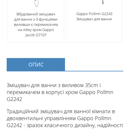
Gappo Pollmn G2243
Вбудований змішувач
Змішувач для ванни
для ванни з 3-функціями
виливши є перемикачем
на лійку хром Gappo
Jacob G7107
ОПИС
Змішувач для ванни з виливом 35cm і
перемикачем в корпусі хром Gappo Pollmn
G2242
Традиційний змішувач для ванної кімнати в
двохвентильні управлінням Gappo Pollmn
G2242 - зразок класичного дизайну, надійності