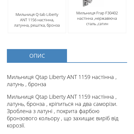
​Мильниця Frap F30402
Мильниця Q-tab Liberty
настінна ,нержавіюча
ANT 1156 настінна,
сталь ,сатин
латунна, реші​тка​, бронза
ОПИС
Мильниця Qtap Liberty ANT 1159 настінна ,
латунь , бронза
Мильниця Qtap Liberty ANT 1159 настінна ,
латунь, бронза , кріпиться на два саморізи.
Зроблена з латуні , покрита фарбою
бронзового кольору , що захищає виріб від
корозії.