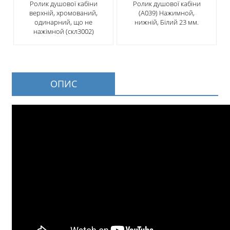
Ролик душової кабіни
Ролик душової кабіни
верхній, хромований,
(А039) Нажимной,
одинарний, що не
нижній, Білий 23 мм.
нажімной (скл3002)
ОПИС