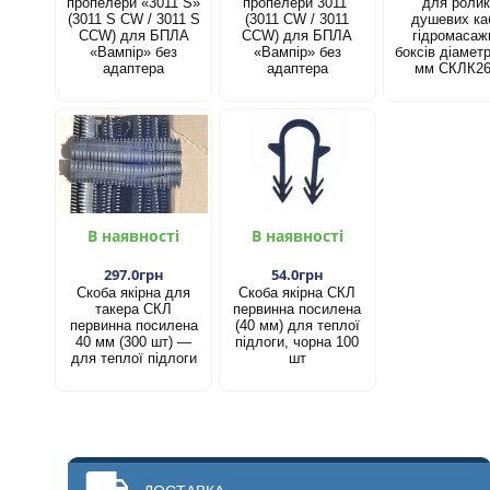
пропелери «3011 S»
пропелери 3011"
для ролик
(3011 S CW / 3011 S
(3011 CW / 3011
душевих каб
CCW) для БПЛА
CCW) для БПЛА
гідромасаж
«Вампір» без
«Вампір» без
боксів діамет
адаптера
адаптера
мм СКЛК2
В наявності
В наявності
297.0грн
54.0грн
Скоба якірна для
Скоба якірна СКЛ
такера СКЛ
первинна посилена
первинна посилена
(40 мм) для теплої
40 мм (300 шт) —
підлоги, чорна 100
для теплої підлоги
шт