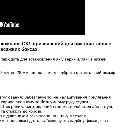
 компанії СКЛ призначений для використання в
масажних боксах.
ідходить для встановлення як у верхній, так і в нижній
19 мм до 28 мм, що дає змогу підібрати оптимальний розмір
егулювання: Забезпечує точне налаштування прилягання
 сприяє плавному та безшумному руху стулки.
 Шток ролика виготовлений із нержавіючої сталі або латуні,
а стійкість до корозії.
 з підшипником закріплено на штоку методом
кові посадкові деталі забезпечують надійну фіксацію за