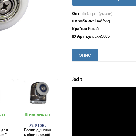
Опт:
85.0 грн.
(умови)
Виробник:
LeeVong
Країна:
Китай
ID Артікул:
скл5005
ОПИС
/edit
сті
В наявності
.
79.0 грн.
 для
​Ролик душової
ової
кабіни верхній,