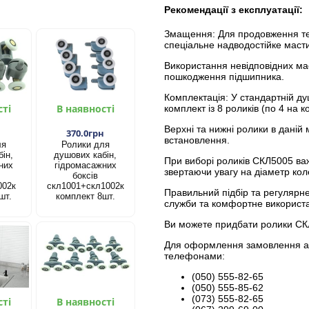
Рекомендації з експлуатації:
Змащення: Для продовження те
спеціальне надводостійке маст
Використання невідповідних ма
пошкодження підшипника.
Комплектація: У стандартній ду
сті
В наявності
комплект із 8 роликів (по 4 на к
Верхні та нижні ролики в даній
н
370.0грн
встановлення.
ля
Ролики для
ін,
душових кабін,
При виборі роликів СКЛ5005 ва
них
гідромасажних
звертаючи увагу на діаметр коле
боксів
002к
скл1001+скл1002к
Правильний підбір та регулярне
шт.
комплект 8шт.
служби та комфортне використа
Ви можете придбати ролики СКЛ
Для оформлення замовлення або
телефонами:
(050) 555-82-65
(050) 555-85-62
(073) 555-82-65
сті
В наявності