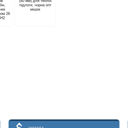
ів
(40 мм) для теплої
ін,
підлоги, чорна опт
них
мішок
ром 26
6Н2