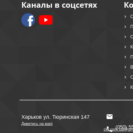
Каналы в соцсетях
К
О
П
О
К
П
В
С
К
Харьков ул. Тюринская 147
Дивитись на мапі
(050) 5
ckl.com.ua@gm