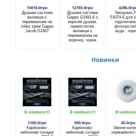
15018.0грн
12703.0грн
4296.0гр
Душова система
Душова система
Змішувач F
виливши є
Gappo G2491-6 з
F4374-6 для к
перемикачем на
верхнім душем,
підключен
лійку хром Gappo
термостатом,
фільтра пит
Jacob G2407
виливши є
води , чор
перемикачем на
воронку, чорна
Новинки
В наявності
В наявності
В наявно
1100.0грн
950.0грн
45.0грн
Карбоново-
Карбоново-
Змінне коле
нейлонові складні
нейлонові складні
нержавіючої 