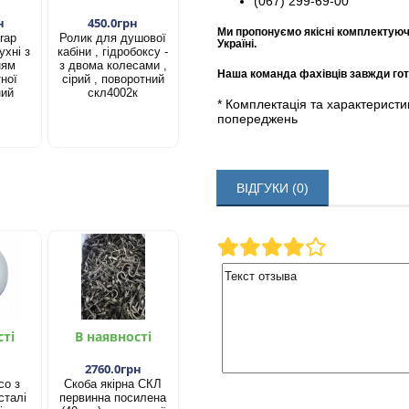
(067) 299-69-00
н
450.0грн
Ми пропонуємо якісні комплектуюч
rap
Ролик для душової
Україні.
ухні з
кабіни , гідробоксу -
ням
з двома колесами ,
Наша команда фахівців завжди гото
ної
сірий , поворотний
ний
скл4002к
* Комплектація та характерист
попереджень
ВІДГУКИ (0)
сті
В наявності
2760.0грн
со з
Скоба якірна СКЛ
сталі
первинна посилена