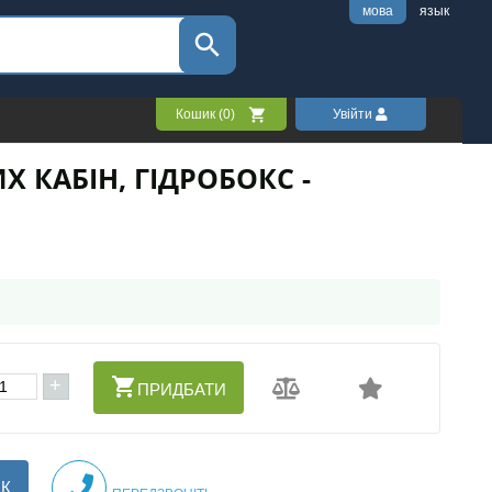
мова
язык
Кошик (
0
)
Увійти
 КАБІН, ГІДРОБОКС -
+
ПРИДБАТИ
ІК