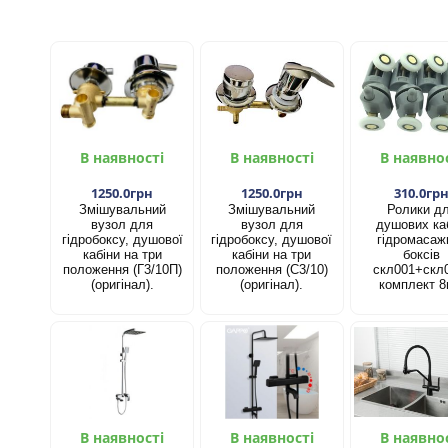
В наявності
В наявності
В наявно
1250.0грн
1250.0грн
310.0гр
Змішувальний
Змішувальний
Ролики д
вузол для
вузол для
душових каб
гідробоксу, душової
гідробоксу, душової
гідромасаж
кабіни на три
кабіни на три
боксів
положення (Г3/10П)
положення (С3/10)
скл001+скл
(оригінал).
(оригінал).
комплект 8
В наявності
В наявності
В наявно