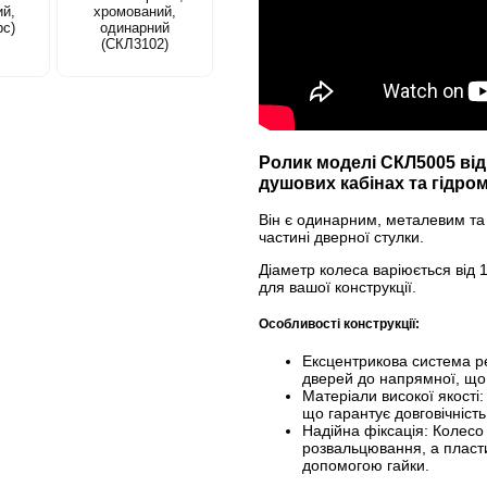
ий,
хромований,
рс)
одинарний
(СКЛ3102)
Ролик моделі СКЛ5005 від
душових кабінах та гідро
Він є одинарним, металевим та п
частині дверної стулки.
Діаметр колеса варіюється від 
для вашої конструкції.
Особливості конструкції:
Ексцентрикова система р
дверей до напрямної, що
Матеріали високої якості:
що гарантує довговічність т
Надійна фіксація: Колесо
розвальцювання, а пласти
допомогою гайки.