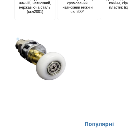
нижній, натискний,
хромований,
кабіни, сір
нержавіюча сталь
натискний нижній
пластик (к
(скл2001)
скл8004
Популярнi