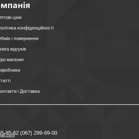
омпанія
птові ціни
олітика конфіденційності
бмін і повернення
нига відгуків
ро магазин
иробники
татті
онтакти і Доставка
55-85-62
(067) 299-69-00
ail.com