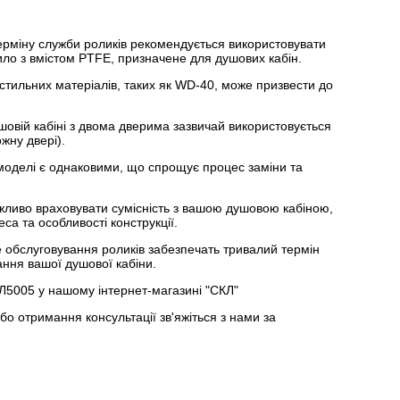
рміну служби роликів рекомендується використовувати
ило з вмістом PTFE, призначене для душових кабін.
стильних матеріалів, таких як WD-40, може призвести до
шовій кабіні з двома дверима зазвичай використовується
ожну двері).
 моделі є однаковими, що спрощує процес заміни та
жливо враховувати сумісність з вашою душовою кабіною,
са та особливості конструкції.
 обслуговування роликів забезпечать тривалий термін
ння вашої душової кабіни.
5005 у нашому інтернет-магазині "СКЛ"
 отримання консультації зв'яжіться з нами за