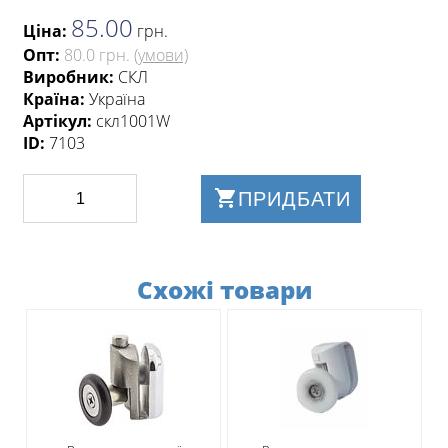
85.00
Ціна:
грн
.
Опт:
80.0 грн.
(умови)
Виробник:
СКЛ
Країна:
Україна
Артікул:
скл1001W
ID:
7103
ПРИДБАТИ
Схожі товари