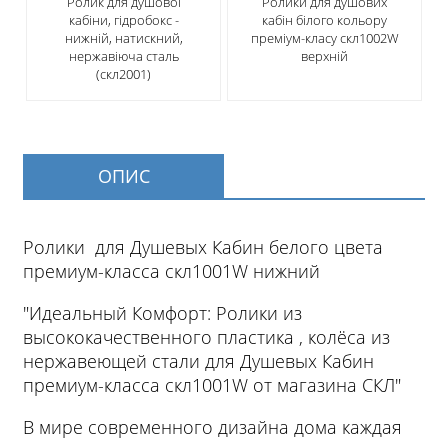
Ролик для душової
Ролики для душових
кабіни, гідробокс -
кабін білого кольору
нижній, натискний,
преміум-класу скл1002W
нержавіюча сталь
верхній
(скл2001)
ОПИС
Ролики для Душевых Кабин белого цвета
премиум-класса скл1001W нижний
"Идеальный Комфорт: Ролики из
высококачественного пластика , колёса из
нержавеющей стали для Душевых Кабин
премиум-класса скл1001W от магазина СКЛ"
В мире современного дизайна дома каждая