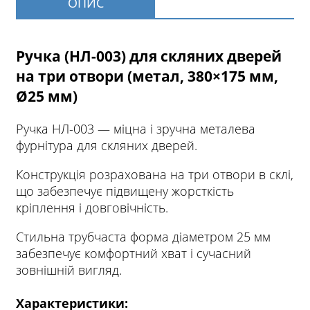
ОПИС
Ручка
(
НЛ
-
003
)
для
скляних
дверей
на
три
отвори
(
метал
,
380
×
175
мм
,
Ø25
мм
)
Ручка
НЛ
-
003
—
міцна
і
зручна
металева
фурнітура
для
скляних
дверей
.
Конструкція розрахована на три отвори в склі,
що забезпечує підвищену жорсткість
кріплення і довговічність.
Стильна трубчаста форма діаметром 25 мм
забезпечує комфортний хват і сучасний
зовнішній вигляд.
Характеристики: