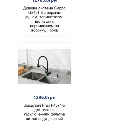
Душова система Gappo
G2491-6 з верхнім
душем, термостатом,
виливши є
перемикачем на
воронку, чорна
4296.0грн
Змішувач Frap F4374-6
для кухні з
підключенням фільтра
питної води , чорний