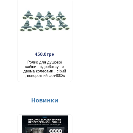
450.0грн
Ролик для душової
кабіни , гідробоксу - з
двома колесами , сірий
, поворотний скл4002к
Новинки