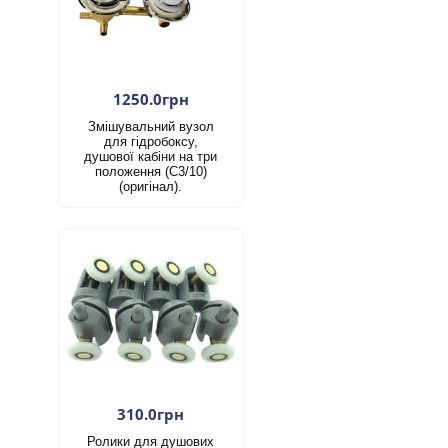
1250.0грн
Змішувальний вузол
для гідробоксу,
душової кабіни на три
положення (С3/10)
(оригінал).
310.0грн
Ролики для душових