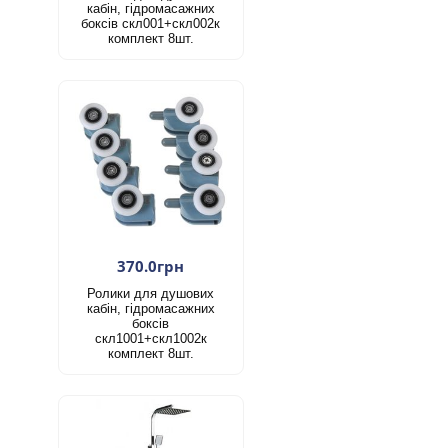
кабін, гідромасажних
боксів скл001+скл002к
комплект 8шт.
370.0грн
Ролики для душових
кабін, гідромасажних
боксів
скл1001+скл1002к
комплект 8шт.