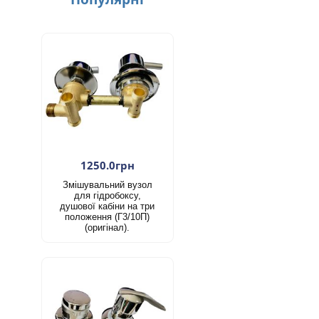
1250.0грн
Змішувальний вузол
для гідробоксу,
душової кабіни на три
положення (Г3/10П)
(оригінал).