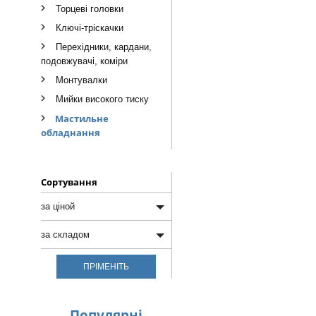
Торцеві головки
Ключі-тріскачки
Перехідники, кардани,
подовжувачі, коміри
Монтувалки
Мийки високого тиску
Мастильне
обладнання
Сортування
за ціной
за ціной
за складом
від дешевих к
за складом
дорожчим
ПРІМЕНІТЬ
в наявності
від дорожчих до
дешевих
під замовлення
Популярнi