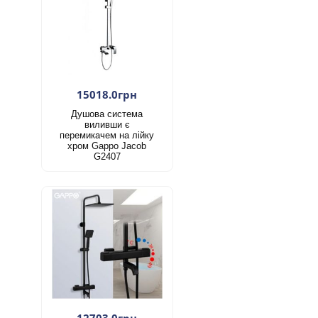
15018.0грн
Душова система
виливши є
перемикачем на лійку
хром Gappo Jacob
G2407
12703.0грн