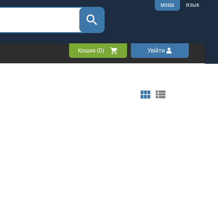
мова
язык
Кошик (
0
)
Увійти