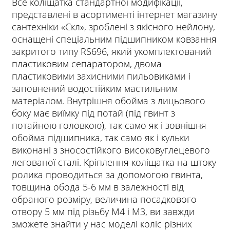
Все коліщатка стандартної модифікації,
представлені в асортименті інтернет магазину
сантехніки «Скл», зроблені з якісного нейлону,
оснащені спеціальним підшипником ковзання
закритого типу RS696, який укомплектований
пластиковим сепаратором, двома
пластиковими захисними пильовиками і
заповнений водостійким мастильним
матеріалом. Внутрішня обойма з лицьового
боку має виїмку під потай (під гвинт з
потайною головкою), так само як і зовнішня
обойма підшипника, так само як і кульки
виконані з зносостійкого високовуглецевого
легованої сталі. Кріплення коліщатка на штоку
ролика проводиться за допомогою гвинта,
товщина обода 5-6 мм в залежності від
обраного розміру, величина посадкового
отвору 5 мм під різьбу М4 і М3, ви завжди
зможете знайти у нас моделі коліс різних