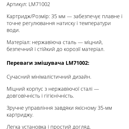
Артикул: LM71002
Картридж/Розмір: 35 мм — забезпечує плавне і
точне регулювання натиску і температури
води.
Матеріал: нержавіюча сталь — міцний,
безпечний і стійкий до корозії матеріал.
Переваги змішувача LM71002:
Сучасний
мінімалістичний
дизайн
.
Міцний
корпус
з
нержавіючої
сталі
—
довговічність
і
гігієнічність
.
Зручне
управління
завдяки
якісному
35
-
мм
картриджу
.
Легка
установка
і
простий
догляд
.