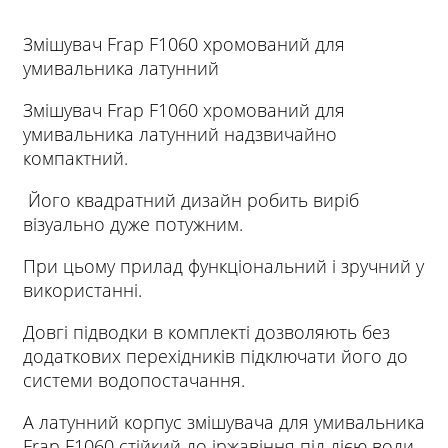
Змішувач Frap F1060 хромований для
умивальника латунний
Змішувач Frap F1060 хромований для
умивальника латунний надзвичайно
компактний.
Його квадратний дизайн робить виріб
візуально дуже потужним.
При цьому прилад функціональний і зручний у
використанні.
Довгі підводки в комплекті дозволяють без
додаткових перехідників підключати його до
системи водопостачання.
А латунний корпус змішувача для умивальника
Frap F1060 стійкий до іржавіння під дією води.