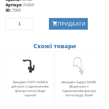
Артікул:
F4369
ID:
7009
ПРИДБАТИ
Схожі товари
Змішувач FAОP А4309-6
Змішувач Gappo G4398-
для кухні з підключенням
88 для кухні з
фільтра питної води
підключенням фільтра
чорний
питної води, білий