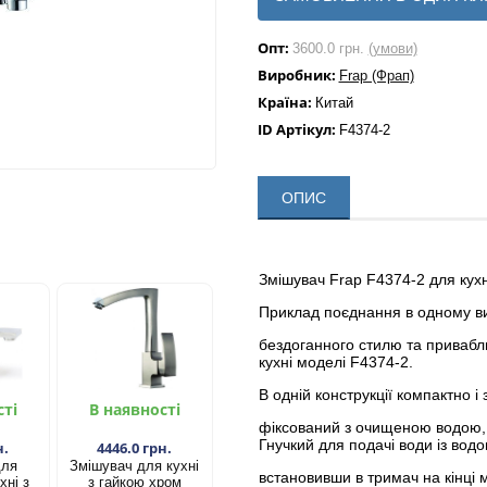
Опт:
3600.0 грн.
(умови)
Виробник:
Frap (Фрап)
Країна:
Китай
ID Артікул:
F4374-2
ОПИС
Змішувач Frap F4374-2 для кухн
Приклад поєднання в одному вир
бездоганного стилю та привабли
кухні моделі F4374-2.
В одній конструкції компактно і
сті
В наявності
фіксований з очищеною водою, 
Гнучкий для подачі води із вод
н.
4446.0 грн.
для
Змішувач для кухні
встановивши в тримач на кінці
хні з
з гайкою хром