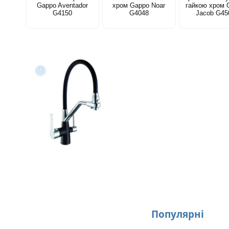
Gappo Aventador
хром Gappo Noar
гайкою хром 
G4150
G4048
Jacob G45
Популярнi