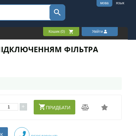
мова
язык
Кошик (
0
)
Увійти
З ПІДКЛЮЧЕННЯМ ФІЛЬТРА
+
ПРИДБАТИ
ІК