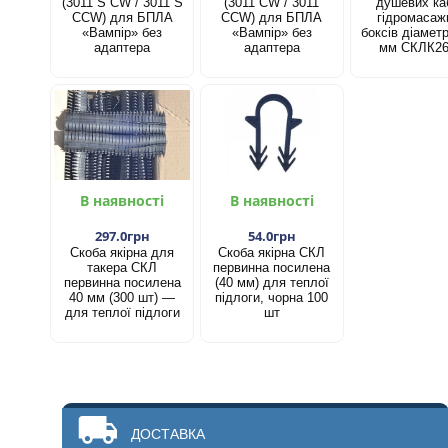
(3011 S CW / 3011 S
(3011 CW / 3011
душевих каб
CCW) для БПЛА
CCW) для БПЛА
гідромасаж
«Вампір» без
«Вампір» без
боксів діамет
адаптера
адаптера
мм СКЛК2
В наявності
В наявності
297.0грн
54.0грн
Скоба якірна для
Скоба якірна СКЛ
такера СКЛ
первинна посилена
первинна посилена
(40 мм) для теплої
40 мм (300 шт) —
підлоги, чорна 100
для теплої підлоги
шт
ДОСТАВКА