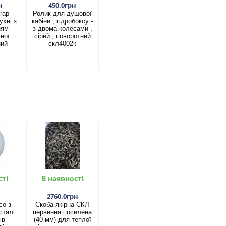
н
450.0грн
rap
Ролик для душової
ухні з
кабіни , гідробоксу -
ням
з двома колесами ,
ної
сірий , поворотний
ний
скл4002к
сті
В наявності
2760.0грн
со з
Скоба якірна СКЛ
сталі
первинна посилена
ів
(40 мм) для теплої