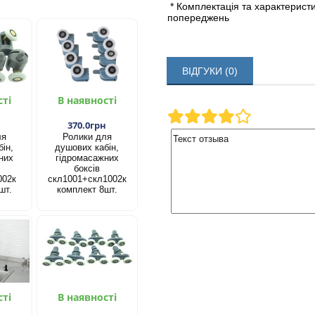
* Комплектація та характерист
попереджень
ВІДГУКИ (0)
сті
В наявності
н
370.0грн
ля
Ролики для
ін,
душових кабін,
них
гідромасажних
боксів
002к
скл1001+скл1002к
шт.
комплект 8шт.
сті
В наявності