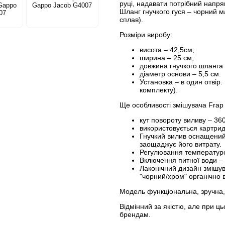
руці, надавати потрібний напря
Gappo
Gappo Jacob G4007
Шланг гнучкого гуся – чорний м
07
сплав).
Розміри виробу:
висота – 42,5см;
ширина – 25 см;
довжина гнучкого шланга 
діаметр основи – 5,5 см.
Установка – в один отвір.
комплекту).
Ще особливості змішувача Frap
кут повороту виливу – 360
використовується картрид
Гнучкий вилив оснащений 
заощаджує його витрату.
Регулювання температуро
Включення питної води –
Лаконічний дизайн змішув
"чорний/хром" органічно в
Модель функціональна, зручна,
Відмінний за якістю, але при 
брендам.