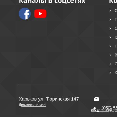
Каналы в соцсетях
К
О
П
О
К
П
В
С
К
Харьков ул. Тюринская 147
Дивитись на мапі
(050) 5
ckl.com.ua@gm