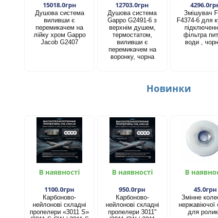
15018.0грн
12703.0грн
4296.0гр
Душова система
Душова система
Змішувач F
виливши є
Gappo G2491-6 з
F4374-6 для к
перемикачем на
верхнім душем,
підключен
лійку хром Gappo
термостатом,
фільтра пит
Jacob G2407
виливши є
води , чор
перемикачем на
воронку, чорна
Новинки
В наявності
В наявності
В наявно
1100.0грн
950.0грн
45.0грн
Карбоново-
Карбоново-
Змінне коле
нейлонові складні
нейлонові складні
нержавіючої 
пропелери «3011 S»
пропелери 3011"
для ролик