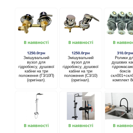
В наявності
В наявності
В наявно
1250.0грн
1250.0грн
310.0гр
Змішувальний
Змішувальний
Ролики д
вузол для
вузол для
душових каб
гідробоксу, душової
гідробоксу, душової
гідромасаж
кабіни на три
кабіни на три
боксів
положення (Г3/10П)
положення (С3/10)
скл001+скл
(оригінал).
(оригінал).
комплект 8
В наявності
В наявності
В наявно