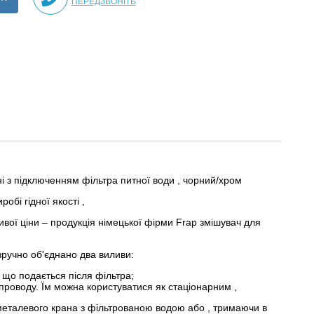
ПЕРЕДЗВОНІТЬ
і з підключенням фільтра питної води , чорний/хром
обі гідної якості ,
вої ціни – продукція німецької фірми Frap змішувач для
 зручно об'єднано два виливи:
що подається після фільтра;
опроводу. Їм можна користуватися як стаціонарним ,
 металевого крана з фільтрованою водою або , тримаючи в