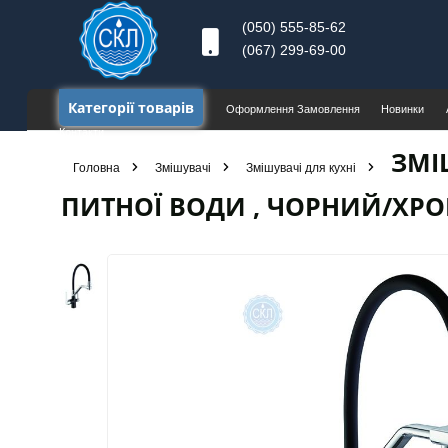
(050) 555-85-62
(067) 299-69-00
Категорії товарів
Оформлення Замовлення
Новинки
Контакти
ЗМІ
Головна
Змішувачі
Змішувачi для кухні
ПИТНОЇ ВОДИ , ЧОРНИЙ/ХР