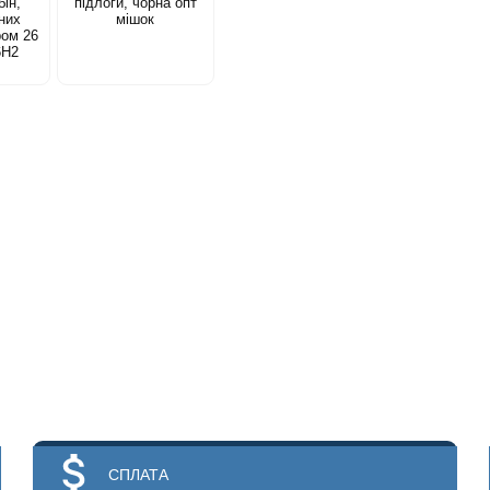
ін,
підлоги, чорна опт
них
мішок
ром 26
6Н2
СПЛАТА