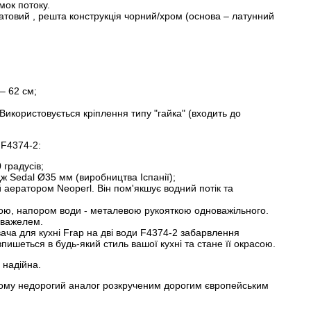
мок потоку.
атовий , решта конструкція чорний/хром (основа – латунний
– 62 см;
 Використовується кріплення типу "гайка" (входить до
 F4374-2:
 градусів;
ж Sedal Ø35 мм (виробництва Іспанії);
аератором Neoperl. Він пом'якшує водний потік та
ю, напором води - металевою рукояткою одноважільного.
 важелем.
ача для кухні Frap на дві води F4374-2 забарвлення
пишеться в будь-який стиль вашої кухні та стане її окрасою.
 надійна.
цьому недорогий аналог розкрученим дорогим європейським