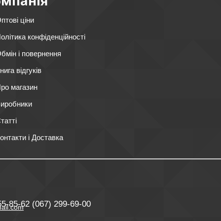
омпанія
птові ціни
олітика конфіденційності
бмін і повернення
нига відгуків
ро магазин
иробники
татті
онтакти і Доставка
55-85-62
(067) 299-69-00
ail.com