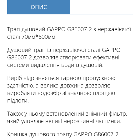
ОПИС
Трап душовий GAPPO G86007-2 з нержавіючої
сталі 70мм*600мм
Душовий трап із нержавіючої сталі GAPPO
G86007-2 дозволяє створювати ефективні
системи видалення води в душовій.
Виріб відрізняється гарною пропускною
здатністю, а велика довжина дозволяє
виробляти водозбір зі значною площею
підлоги.
Також у ньому встановлений знімний фільтр,
який уловлює великі нерозчинні частинки.
Кришка душового трапу GAPPO G86007-2