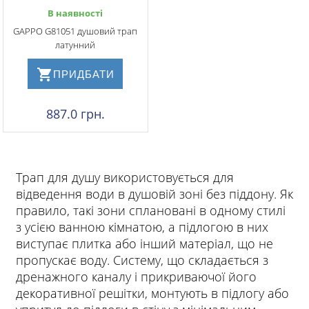
В наявності
GAPPO G81051 душовий трап
латунний
ПРИДБАТИ
887.0 грн.
Трап для душу використовується для
відведення води в душовій зоні без піддону. Як
правило, такі зони сплановані в одному стилі
з усією ванною кімнатою, а підлогою в них
виступає плитка або інший матеріал, що не
пропускає воду. Систему, що складається з
дренажного каналу і прикриваючої його
декоративної решітки, монтують в підлогу або