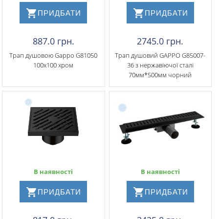
ПРИДБАТИ
ПРИДБАТИ
887.0 грн.
2745.0 грн.
Трап душовою Gappo G81050
Трап душовий GAPPO G85007-
100x100 хром
36 з нержавіючої сталі
70мм*500мм чорний
В наявності
В наявності
ПРИДБАТИ
ПРИДБАТИ