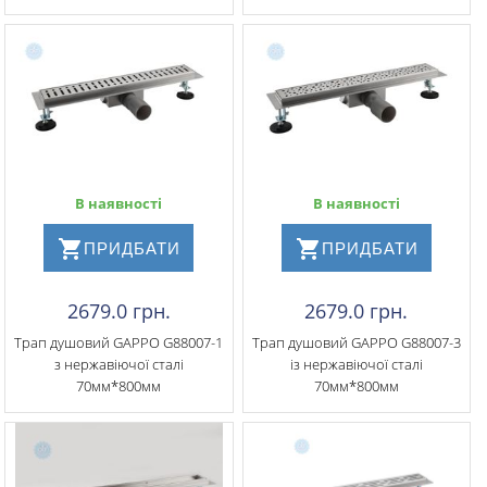
В наявності
В наявності
ПРИДБАТИ
ПРИДБАТИ
2679.0 грн.
2679.0 грн.
Трап душовий GAPPO G88007-1
Трап душовий GAPPO G88007-3
з нержавіючої сталі
із нержавіючої сталі
70мм*800мм
70мм*800мм