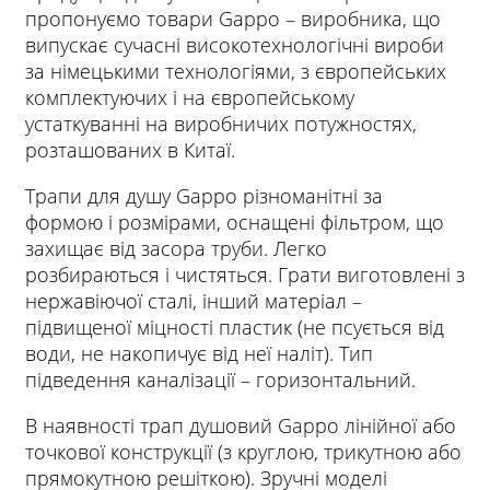
пропонуємо товари Gappo – виробника, що
випускає сучасні високотехнологічні вироби
за німецькими технологіями, з європейських
комплектуючих і на європейському
устаткуванні на виробничих потужностях,
розташованих в Китаї.
Трапи для душу Gappo різноманітні за
формою і розмірами, оснащені фільтром, що
захищає від засора труби. Легко
розбираються і чистяться. Грати виготовлені з
нержавіючої сталі, інший матеріал –
підвищеної міцності пластик (не псується від
води, не накопичує від неї наліт). Тип
підведення каналізації – горизонтальний.
В наявності трап душовий Gappo лінійної або
точкової конструкції (з круглою, трикутною або
прямокутною решіткою). Зручні моделі