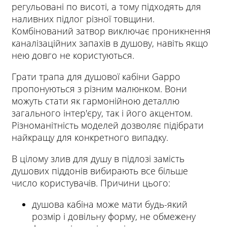
регульовані по висоті, а тому підходять для
наливних підлог різної товщини.
Комбінований затвор виключає проникнення
каналізаційних запахів в душову, навіть якщо
нею довго не користуються.
Грати трапа для душової кабіни Gappo
пропонуються з різним малюнком. Вони
можуть стати як гармонійною деталлю
загального інтер'єру, так і його акцентом.
Різноманітність моделей дозволяє підібрати
найкращу для конкретного випадку.
В цілому злив для душу в підлозі замість
душових піддонів вибирають все більше
число користувачів. Причини цього:
душова кабіна може мати будь-який
розмір і довільну форму, не обмежену