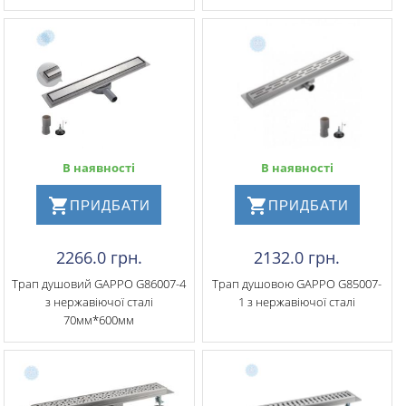
В наявності
В наявності
ПРИДБАТИ
ПРИДБАТИ
2266.0 грн.
2132.0 грн.
Трап душовий GAPPO G86007-4
Трап душовою GAPPO G85007-
з нержавіючої сталі
1 з нержавіючої сталі
70мм*600мм