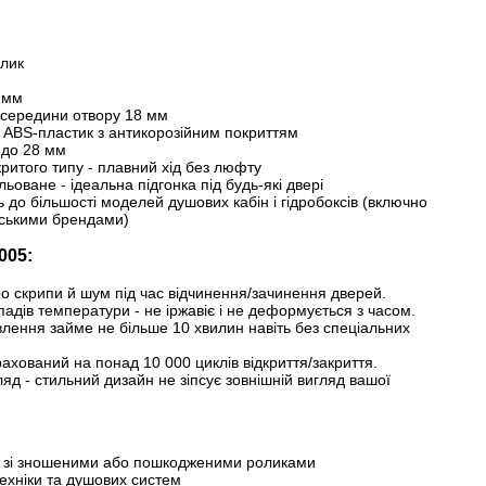
олик
 мм
о середини отвору 18 мм
 ABS-пластик з антикорозійним покриттям
 до 28 мм
критого типу - плавний хід без люфту
льоване - ідеальна підгонка під будь-які двері
ь до більшості моделей душових кабін і гідробоксів (включно
йськими брендами)
05:
ро скрипи й шум під час відчинення/зачинення дверей.
епадів температури - не іржавіє і не деформується з часом.
влення займе не більше 10 хвилин навіть без спеціальних
ахований на понад 10 000 циклів відкриття/закриття.
яд - стильний дизайн не зіпсує зовнішній вигляд вашої
н зі зношеними або пошкодженими роликами
ехніки та душових систем