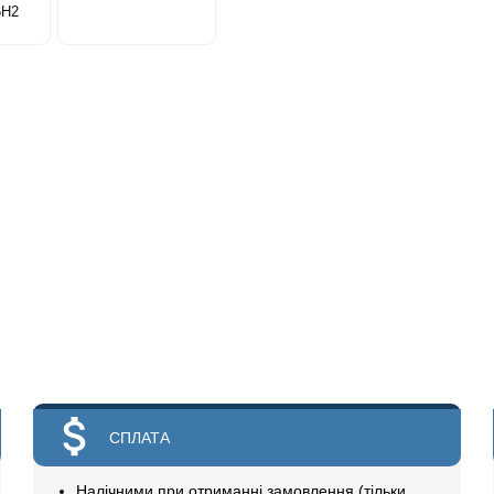
6Н2
СПЛАТА
Налічними при отриманні замовлення (тільки