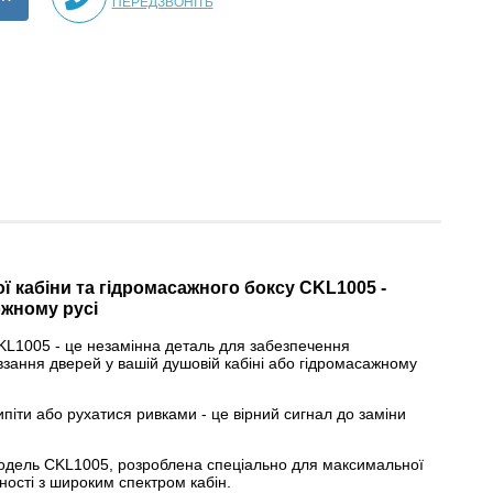
ПЕРЕДЗВОНІТЬ
ї кабіни та гідромасажного боксу CKL1005 -
ожному русі
CKL1005 - це незамінна деталь для забезпечення
зання дверей у вашій душовій кабіні або гідромасажному
ипіти або рухатися ривками - це вірний сигнал до заміни
одель CKL1005, розроблена спеціально для максимальної
сності з широким спектром кабін.