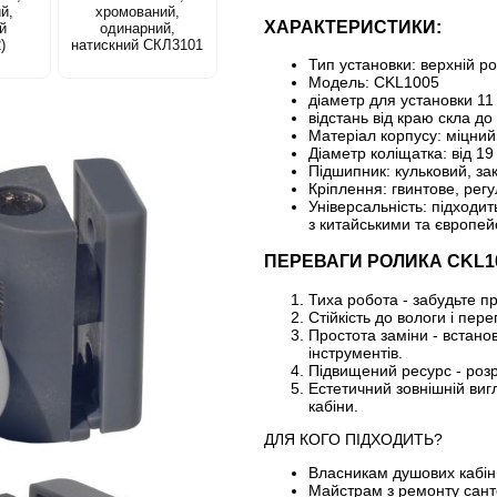
й,
хромований,
ХАРАКТЕРИСТИКИ:
й
одинарний,
)
натискний СКЛ3101
Тип установки: верхній р
Модель: CKL1005
діаметр для установки 11
відстань від краю скла д
Матеріал корпусу: міцний
Діаметр коліщатка: від 19
Підшипник: кульковий, за
Кріплення: гвинтове, регу
Універсальність: підходит
з китайськими та європе
ПЕРЕВАГИ РОЛИКА CKL10
Тиха робота - забудьте п
Стійкість до вологи і пер
Простота заміни - встано
інструментів.
Підвищений ресурс - розр
Естетичний зовнішній вигл
кабіни.
ДЛЯ КОГО ПІДХОДИТЬ?
Власникам душових кабі
Майстрам з ремонту сант