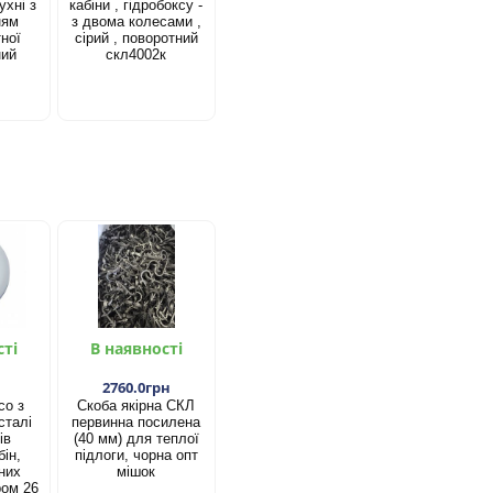
ухні з
кабіни , гідробоксу -
ням
з двома колесами ,
ної
сірий , поворотний
ний
скл4002к
сті
В наявності
2760.0грн
со з
Скоба якірна СКЛ
сталі
первинна посилена
ів
(40 мм) для теплої
ін,
підлоги, чорна опт
них
мішок
ром 26