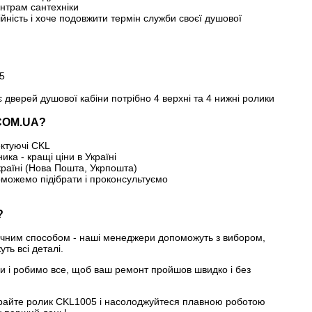
нтрам сантехніки
дійність і хоче подовжити термін служби своєї душової
5
 дверей душової кабіни потрібно 4 верхні та 4 нижні ролики
COM.UA?
ектуючі CKL
ика - кращі ціни в Україні
країні (Нова Пошта, Укрпошта)
оможемо підібрати і проконсультуємо
?
ручним способом - наші менеджери допоможуть з вибором,
ть всі деталі.
ни і робимо все, щоб ваш ремонт пройшов швидко і без
ирайте ролик CKL1005 і насолоджуйтеся плавною роботою