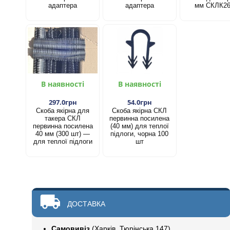
адаптера
адаптера
мм СКЛК2
В наявності
В наявності
297.0грн
54.0грн
Скоба якірна для
Скоба якірна СКЛ
такера СКЛ
первинна посилена
первинна посилена
(40 мм) для теплої
40 мм (300 шт) —
підлоги, чорна 100
для теплої підлоги
шт
ДОСТАВКА
Самовивіз
(Харків, Тюрінська 147)