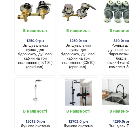
В наявності
В наявності
В наявно
1250.0грн
1250.0грн
310.0гр
Змішувальний
Змішувальний
Ролики д
вузол для
вузол для
душових каб
гідробоксу, душової
гідробоксу, душової
гідромасаж
кабіни на три
кабіни на три
боксів
положення (Г3/10П)
положення (С3/10)
скл001+скл
(оригінал).
(оригінал).
комплект 8
В наявності
В наявності
В наявно
15018.0грн
12703.0грн
4296.0гр
Душова система
Душова система
Змішувач F