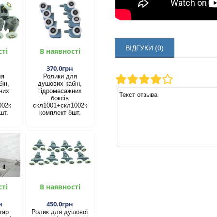
ВІДГУКИ (0)
сті
В наявності
н
370.0грн
ля
Ролики для
ін,
душових кабін,
них
гідромасажних
боксів
002к
скл1001+скл1002к
шт.
комплект 8шт.
сті
В наявності
н
450.0грн
rap
Ролик для душової