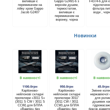
виливши є
Gappo G2491-6 з
F4374-6 для к
перемикачем на
верхнім душем,
підключен
лійку хром Gappo
термостатом,
фільтра пит
Jacob G2407
виливши є
води , чор
перемикачем на
воронку, чорна
Новинки
В наявності
В наявності
В наявно
1100.0грн
950.0грн
45.0грн
Карбоново-
Карбоново-
Змінне коле
нейлонові складні
нейлонові складні
нержавіючої 
пропелери «3011 S»
пропелери 3011"
для ролик
(3011 S CW / 3011 S
(3011 CW / 3011
душевих каб
CCW) для БПЛА
CCW) для БПЛА
гідромасаж
«Вампір» без
«Вампір» без
боксів діамет