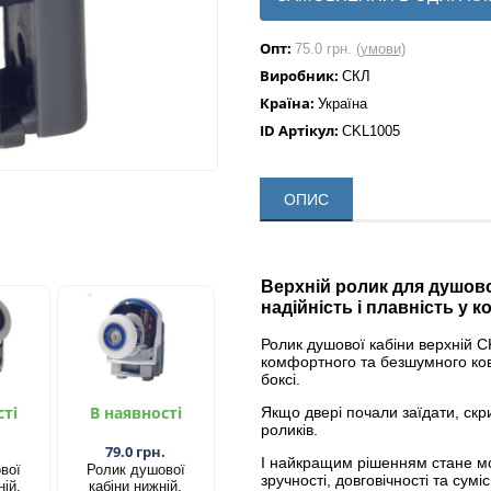
Опт:
75.0 грн.
(умови)
Виробник:
СКЛ
Країна:
Україна
ID Артікул:
CKL1005
ОПИС
Верхній ролик для душово
надійність і плавність у к
Ролик душової кабіни верхній 
комфортного та безшумного ков
боксі.
сті
В наявності
Якщо двері почали заїдати, скр
роликів.
.
79.0 грн.
І найкращим рішенням стане м
вої
​Ролик душової
зручності, довговічності та сумі
ній,
кабіни нижній,