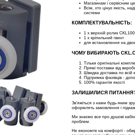
Магазинам і сервісним це
Всім, хто цінує якість, на
системи
КОМПЛЕКТУВАЛЬНІСТЬ:
1 x верхній ролик CKL100
1 x кріпильний гвинт
для встановлення на двоє
ЧОМУ ВИБИРАЮТЬ CKL.
Тільки оригінальні компл
Прямі поставки від виробн
Швидка доставка по всій 
Підтримка фахівців - доп
100% гарантія якості
ЗАЛИШИЛИСЯ ПИТАННЯ
Зв'яжіться з нами будь-яким з
оформлять замовлення і підкажу
Ми знаємо все про душові кабі
проблем.
Не економте на комфорті - об