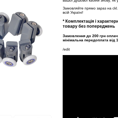
вашої душової кабіни знову, як
Замовляйте прямо зараз на ckl.co
всій Україні!
* Комплектація і характе
товару без попереджень
Замовлення до 200 грн оплач
мінімальна передоплата від 1
/edit