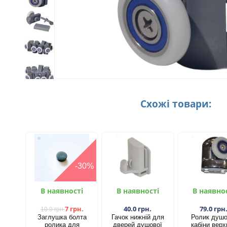
Схожі товари:
-30%
В наявності
В наявності
В наявно
7 грн.
40.0 грн.
79.0 грн
10.0 грн.
Заглушка болта
Гачок нижній для
​Ролик душо
ролика для
дверей душової
кабіни верх