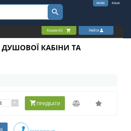
мова
язык
Кошик (
0
)
Увійти
 ДУШОВОЇ КАБІНИ ТА
+
ПРИДБАТИ
ІК