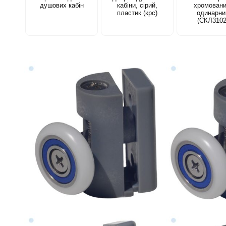
душових кабін
кабіни, сірий,
хромовани
пластик (крс)
одинарни
(СКЛ3102