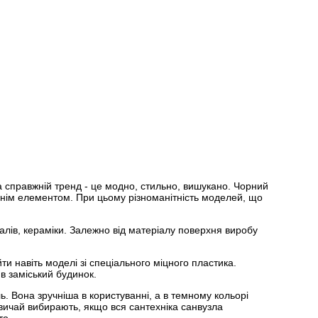
а справжній тренд - це модно, стильно, вишукано. Чорний
їхнім елементом. При цьому різноманітність моделей, що
алів, кераміки. Залежно від матеріалу поверхня виробу
 навіть моделі зі спеціального міцного пластика.
в заміський будинок.
. Вона зручніша в користуванні, а в темному кольорі
звичай вибирають, якщо вся сантехніка санвузла