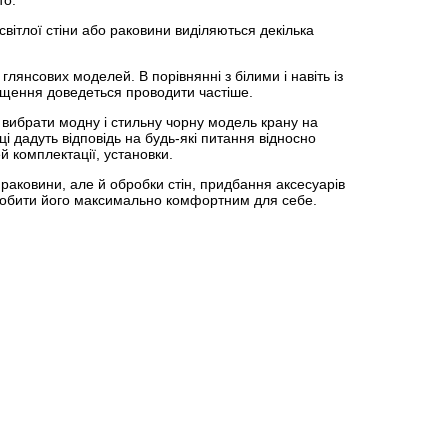
то.
вітлої стіни або раковини виділяються декілька
лянсових моделей. В порівнянні з білими і навіть із
чищення доведеться проводити частіше.
вибрати модну і стильну чорну модель крану на
і дадуть відповідь на будь-які питання відносно
й комплектації, установки.
раковини, але й обробки стін, придбання аксесуарів
 зробити його максимально комфортним для себе.