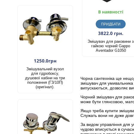
В наявності
ПРИДБАТИ
3822.0 грн.
Змішувач для раковини з
гайкою чорний Gappo
Aventador G1050
1250.0грн
Змішувальний вузол
для гідробоксу,
душової кабіни на три
Чорна сантехніка ще нещод
положення (Г3/10П)
змішувач для умивальника в
(оригінал).
випускаються, дозволяє виб
Чорний змішувач для ракови
може бути глянсовою, мато
Якщо треба купити змішува
Служать вони не дуже довго
За видом управління для у
чудово вписується в сучасн