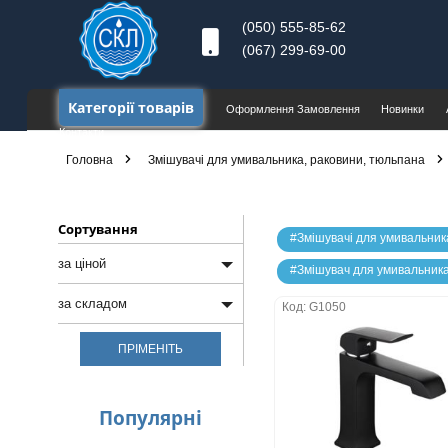
(050) 555-85-62
(067) 299-69-00
Категорії товарів
Оформлення Замовлення
Новинки
Контакти
Головна
Змішувачі для умивальника, раковини, тюльпана
Сортування
#Змішувачі для умивальни
за ціной
#Змішувач для умивальника 
за ціной
за складом
Код: G1050
від дешевих к
за складом
дорожчим
ПРІМЕНІТЬ
в наявності
від дорожчих до
дешевих
під замовлення
Популярнi