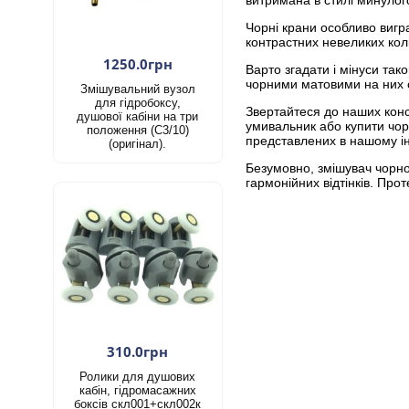
витримана в стилі минулого
Чорні крани особливо вигра
контрастних невеликих колі
1250.0грн
Варто згадати і мінуси так
чорними матовими на них с
Змішувальний вузол
для гідробоксу,
Звертайтеся до наших конс
душової кабіни на три
умивальник або купити чорн
положення (С3/10)
представлених в нашому інт
(оригінал).
Безумовно, змішувач чорно
гармонійних відтінків. Пр
310.0грн
Ролики для душових
кабін, гідромасажних
боксів скл001+скл002к