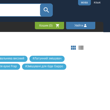
мова
язык
Кошик (
0
)
Увійти
вальника високий
#Латунний змішувач
я кухні Frap
#Змішувачі для біде Gappo