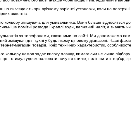
 або позаминулого віків. Інакше чорні моделі виглядатимуть вагови
шно виглядають при врізному варіанті установки, коли на поверхні с
рних акцентів.
ого кольору змішувача для умивальника. Вони більше відносяться до г
ильніше помітні розводи і краплі води, вапняний наліт, а значить 
ультантів за телефонами, вказаними на сайті. Ми допоможемо вам 
ий змішувач для кухні у будь-якому ціновому діапазоні. Наші фахівц
ернет-магазині товарів, їхніх технічних характеристик, особливосте
го кольору немов задає високу планку, вимагаючи не лише підбору 
оте це - стимул удосконалювати почуття стилю, поліпшити інтер'єр,