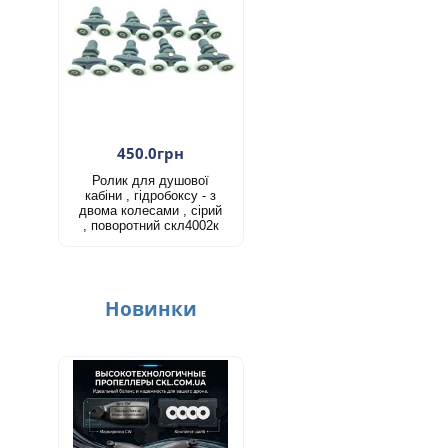
450.0грн
Ролик для душової
кабіни , гідробоксу - з
двома колесами , сірий
, поворотний скл4002к
Новинки