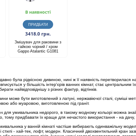
В наявності
ПРИДБАТИ
3418.0 грн.
Змішувач для раковини з
гайкою чорний / хром
Gappo Atalantic G1081
авно була рідкісною дивиною, нині ж її наявність перетворилася н
писується у більшість інтер'єрів ванних кімнат, стає центральним 
ирати найвідповіднішу з різних фактур, відтінків.
ни може бути виготовлений з латуні, нержавіючої сталі, суміші мет
вою або муаровою, виготовленою під граніт.
ч для умивальника недорого, в такому модному кольорі можна знайти
, тому придбавати їх краще для нечастого використання - на дачу, 
мивальника у ванній кімнаті частіше вибирають одинважільну модель
і стилі - хай-тек, лофт, модерн. Класичний двохвентильний кран за