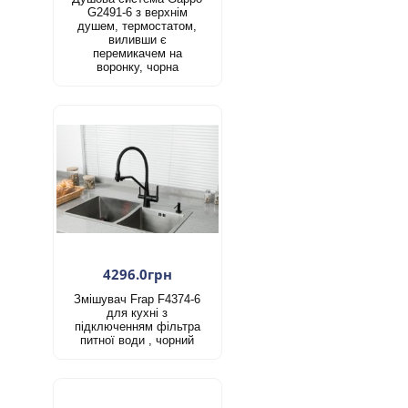
G2491-6 з верхнім
душем, термостатом,
виливши є
перемикачем на
воронку, чорна
4296.0грн
Змішувач Frap F4374-6
для кухні з
підключенням фільтра
питної води , чорний