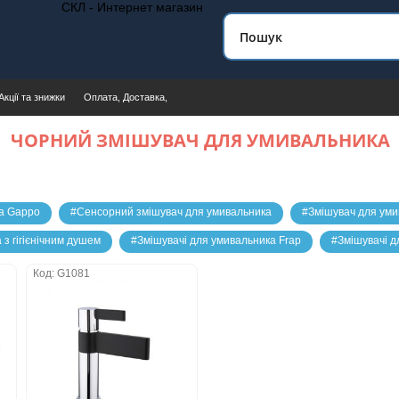
СКЛ - Интернет магазин
Акції та знижки
Оплата, Доставка,
ЧОРНИЙ ЗМІШУВАЧ ДЛЯ УМИВАЛЬНИКА
ка Gappo
#Сенсорний змішувач для умивальника
#Змішувач для уми
з гігієнічним душем
#Змішувачі для умивальника Frap
#Змішувачі дл
Код: G1081