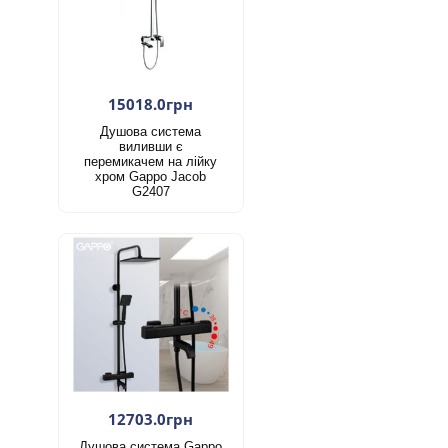
15018.0грн
Душова система
виливши є
перемикачем на лійку
хром Gappo Jacob
G2407
12703.0грн
Душова система Gappo