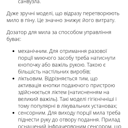
санвузла.
Дуже зручні моделі, що відразу перетворюють
мило в піну. Це значно знижує його витрату.
Дозатор для мила за способом управління
буває:
механічним. Для отримання разової
порції миючого засобу треба натиснути
кнопочку або важіль рукою. Такою є
більшість настільних виробів;
ліктьовим. Відрізняється тим, що
активація кнопки подаючого пристрою
здійснюється ліктем (натисненням на
великий важіль). Такі моделі гігієнічніші і
тому популярні в лікувальних установах;
сенсорним. Для виходу порції мила треба
піднести руку до отвору подання. Прилад
оснащений інфрачервоним сенсором, що