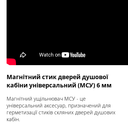
Магнітний стик дверей душової
кабіни універсальний (МСУ) 6 мм
Магнітний ущільнювач МСУ - це
універсальний аксесуар, призначений для
герметизації стиків скляних дверей душових
кабін.