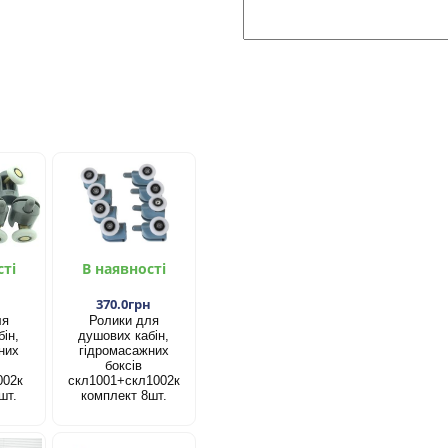
сті
В наявності
н
370.0грн
ля
Ролики для
ін,
душових кабін,
них
гідромасажних
боксів
002к
скл1001+скл1002к
шт.
комплект 8шт.