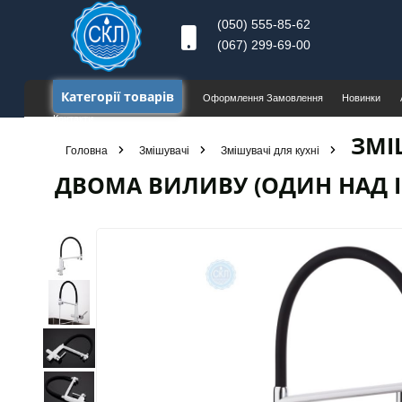
(050) 555-85-62
(067) 299-69-00
Категорії товарів
Оформлення Замовлення
Новинки
Контакти
ЗМІ
Головна
Змішувачі
Змішувачi для кухні
ДВОМА ВИЛИВУ (ОДИН НАД 