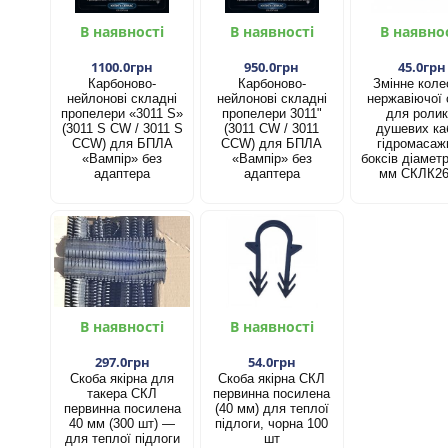
В наявності
В наявності
В наявно
1100.0грн
950.0грн
45.0грн
Карбоново-
Карбоново-
Змінне коле
нейлонові складні
нейлонові складні
нержавіючої 
пропелери «3011 S»
пропелери 3011"
для ролик
(3011 S CW / 3011 S
(3011 CW / 3011
душевих каб
CCW) для БПЛА
CCW) для БПЛА
гідромасаж
«Вампір» без
«Вампір» без
боксів діамет
адаптера
адаптера
мм СКЛК2
В наявності
В наявності
297.0грн
54.0грн
Скоба якірна для
Скоба якірна СКЛ
такера СКЛ
первинна посилена
первинна посилена
(40 мм) для теплої
40 мм (300 шт) —
підлоги, чорна 100
для теплої підлоги
шт