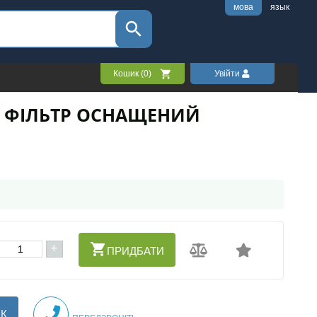
мова
язык
Кошик (
0
)
Увійти
Д ФІЛЬТР ОСНАЩЕНИЙ
+
ПРИДБАТИ
ІК