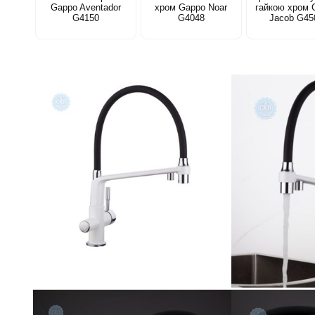
Gappo Aventador
хром Gappo Noar
гайкою хром 
G4150
G4048
Jacob G45