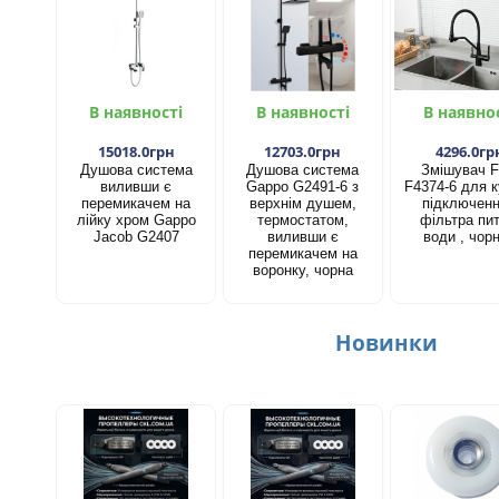
В наявності
В наявності
В наявно
15018.0грн
12703.0грн
4296.0гр
Душова система
Душова система
Змішувач F
виливши є
Gappo G2491-6 з
F4374-6 для к
перемикачем на
верхнім душем,
підключен
лійку хром Gappo
термостатом,
фільтра пит
Jacob G2407
виливши є
води , чор
перемикачем на
воронку, чорна
Новинки