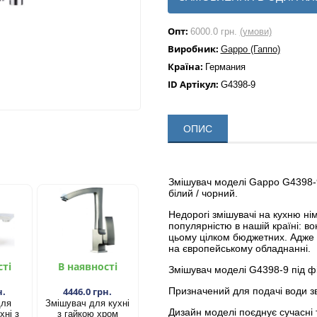
Опт:
6000.0 грн.
(умови)
Виробник:
Gappo (Гаппо)
Країна:
Германия
ID Артікул:
G4398-9
ОПИС
Змішувач моделі Gappo G4398-9
білий / чорний.
Недорогі змішувачі на кухню н
популярністю в нашій країні: вон
цьому цілком бюджетних. Адже 
на європейському обладнанні.
сті
В наявності
Змішувач моделі G4398-9 під ф
н.
4446.0 грн.
Призначений для подачі води зв
для
Змішувач для кухні
Дизайн моделі поєднує сучасні 
хні з
з гайкою хром