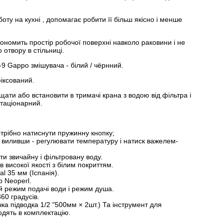
ту на кухні , допомагає робити її більш якісно і менше
кономить простір робочої поверхні навколо раковини і не
 отвору в стільниці.
9 Gappo змішувача - білий / чёрнний.
фіксований.
ти або встановити в тримачі крана з водою від фільтра і
стаціонарний.
отрібно натиснути пружинну кнопку;
й виливши - регулювати температуру і натиск важелем-
 звичайну і фільтровану воду.
 високої якості з білим покриттям.
l 35 мм (Іспанія).
р Neoperl.
й режим подачі води і режим душа.
60 градусів.
ка підводка 1/2 "500мм × 2шт.) Та інструмент для
одять в комплектацію.