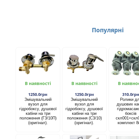
Популярнi
В наявності
В наявності
В наявно
1250.0грн
1250.0грн
310.0гр
Змішувальний
Змішувальний
Ролики д
вузол для
вузол для
душових каб
гідробоксу, душової
гідробоксу, душової
гідромасаж
кабіни на три
кабіни на три
боксів
положення (Г3/10П)
положення (С3/10)
скл001+скл
(оригінал).
(оригінал).
комплект 8