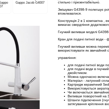
стильно і презентабельно.
Gappo
Gappo Jacob G4007
07
Змішувач G4398-9 полегшує робо
втомлюватися.
Конструкція 2 в 1 компактна , е
вимагає свердління додаткового
Гнучкий виливши моделі G4398-
Кран для подачі питної води - 
Гнучкий виливши можна переміща
використовувати як звичайний 
управління:
для подачі питної води п
для подачі води в гнучки
джойстиком.
Можна одночасно включати
Матеріал - латунний сплав
Картридж керамічний Seda
Використовується аерато
Чи включається звичайни
Виливши поворотний на 3
Шланги підключення (гнуч
затягування кріплення вх