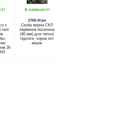
сті
В наявності
2760.0грн
со з
Скоба якірна СКЛ
сталі
первинна посилена
ів
(40 мм) для теплої
ін,
підлоги, чорна опт
них
мішок
ром 26
6Н2