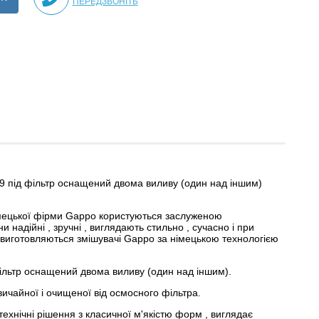
ПЕРЕДЗВОНІТЬ
 під фільтр оснащений двома виливу (один над іншим)
імецької фірми Gappo користуються заслуженою
и надійні , зручні , виглядають стильно , сучасно і при
виготовляються змішувачі Gappo за німецькою технологією
ільтр оснащений двома виливу (один над іншим).
ичайної і очищеної від осмосного фільтра.
технічні рішення з класичної м'якістю форм , виглядає