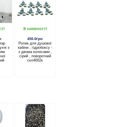
сті
В наявності
н
450.0грн
rap
Ролик для душової
ухні з
кабіни , гідробоксу -
ням
з двома колесами ,
ної
сірий , поворотний
ний
скл4002к